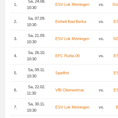
Sa, 24.08.
1.
ESV Lok Meiningen
vs.
Gr
10:30
Sa, 07.09.
2.
Einheit Bad Berka
vs.
ES
10:30
Sa, 21.09.
3.
ESV Lok Meiningen
vs.
SG
10:30
Sa, 26.10.
4.
EFC Ruhla 08
vs.
ES
10:30
Sa, 09.11.
5.
Spielfrei
ES
10:30
Sa, 22.02.
6.
VfB Oberweimar
vs.
ES
11:30
Sa, 30.11.
7.
ESV Lok Meiningen
vs.
B
10:30