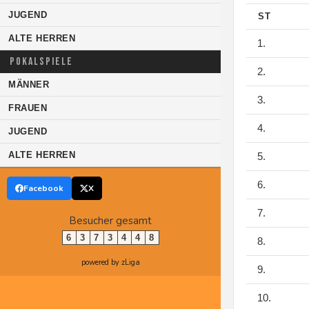
JUGEND
ST
ALTE HERREN
1.
POKALSPIELE
2.
MÄNNER
3.
FRAUEN
4.
JUGEND
ALTE HERREN
5.
6.
Facebook
X
7.
Besucher gesamt
6
3
7
3
4
4
8
8.
powered by zLiga
9.
10.