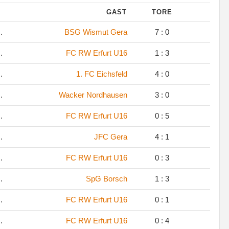
GAST
TORE
.
BSG Wismut Gera
7 : 0
.
FC RW Erfurt U16
1 : 3
.
1. FC Eichsfeld
4 : 0
.
Wacker Nordhausen
3 : 0
.
FC RW Erfurt U16
0 : 5
.
JFC Gera
4 : 1
.
FC RW Erfurt U16
0 : 3
.
SpG Borsch
1 : 3
.
FC RW Erfurt U16
0 : 1
.
FC RW Erfurt U16
0 : 4