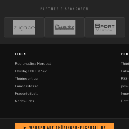
PARTNER & SPONSOREN
LIGEN
POR
Regionalliga Nordost
Thür
Oberliga NOFV Süd
FuPa
Thüringenliga
RSS
Landesklasse
powe
Frauenfußball
Imp
Nachwuchs
Date
► Werben auf Thüringer-Fussball.de