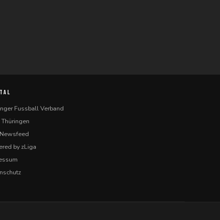
TAL
inger Fussball Verband
 Thüringen
-Newsfeed
red by zLiga
ressum
nschutz