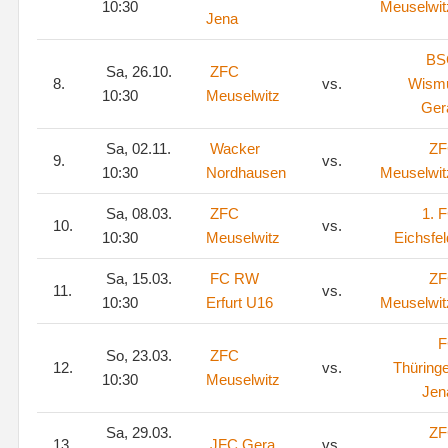
10:30
Meuselwit
Jena
BS
Sa, 26.10.
ZFC
8.
vs.
Wism
10:30
Meuselwitz
Ger
Sa, 02.11.
Wacker
Z
9.
vs.
10:30
Nordhausen
Meuselwit
Sa, 08.03.
ZFC
1. 
10.
vs.
10:30
Meuselwitz
Eichsfel
Sa, 15.03.
FC RW
Z
11.
vs.
10:30
Erfurt U16
Meuselwit
F
So, 23.03.
ZFC
12.
vs.
Thüring
10:30
Meuselwitz
Jen
Sa, 29.03.
Z
13.
JFC Gera
vs.