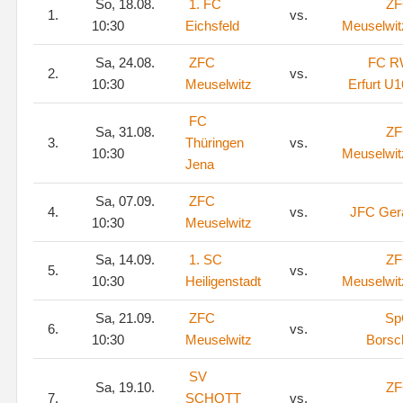
So, 18.08.
1. FC
Z
1.
vs.
10:30
Eichsfeld
Meuselwit
Sa, 24.08.
ZFC
FC 
2.
vs.
10:30
Meuselwitz
Erfurt U1
FC
Sa, 31.08.
Z
3.
Thüringen
vs.
10:30
Meuselwit
Jena
Sa, 07.09.
ZFC
4.
vs.
JFC Ger
10:30
Meuselwitz
Sa, 14.09.
1. SC
Z
5.
vs.
10:30
Heiligenstadt
Meuselwit
Sa, 21.09.
ZFC
Sp
6.
vs.
10:30
Meuselwitz
Borsc
SV
Sa, 19.10.
Z
7.
SCHOTT
vs.