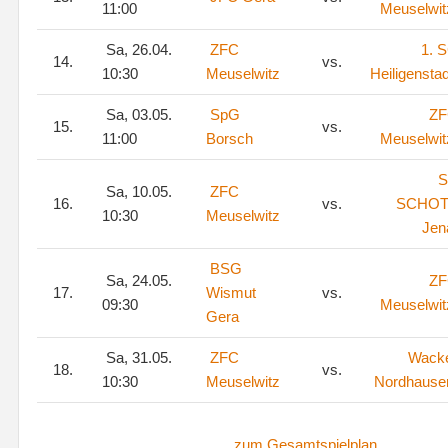
11:00
Meuselwit
Sa, 26.04.
ZFC
1. 
14.
vs.
10:30
Meuselwitz
Heiligenstad
Sa, 03.05.
SpG
Z
15.
vs.
11:00
Borsch
Meuselwit
S
Sa, 10.05.
ZFC
16.
vs.
SCHOT
10:30
Meuselwitz
Jen
BSG
Sa, 24.05.
Z
17.
Wismut
vs.
09:30
Meuselwit
Gera
Sa, 31.05.
ZFC
Wack
18.
vs.
10:30
Meuselwitz
Nordhause
zum Gesamtspielplan