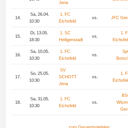
Jena
Sa, 26.04.
1. FC
14.
vs.
JFC Ger
10:30
Eichsfeld
Di, 13.05.
1. SC
1. 
15.
vs.
18:30
Heiligenstadt
Eichsfel
Sa, 10.05.
1. FC
Sp
16.
vs.
10:30
Eichsfeld
Borsc
SV
So, 25.05.
1. 
17.
SCHOTT
vs.
10:30
Eichsfel
Jena
BS
Sa, 31.05.
1. FC
18.
vs.
Wism
10:30
Eichsfeld
Ger
zum Gesamtspielplan