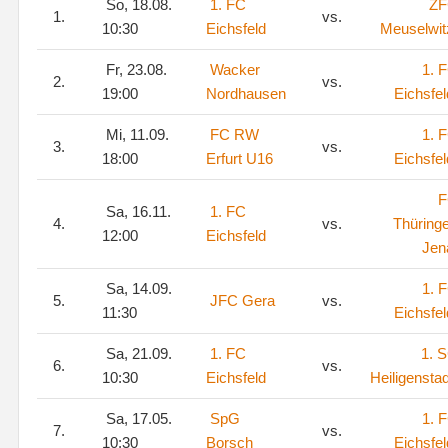
So, 18.08.
1. FC
Z
1.
vs.
10:30
Eichsfeld
Meuselwit
Fr, 23.08.
Wacker
1. 
2.
vs.
19:00
Nordhausen
Eichsfel
Mi, 11.09.
FC RW
1. 
3.
vs.
18:00
Erfurt U16
Eichsfel
F
Sa, 16.11.
1. FC
4.
vs.
Thüring
12:00
Eichsfeld
Jen
Sa, 14.09.
1. 
5.
JFC Gera
vs.
11:30
Eichsfel
Sa, 21.09.
1. FC
1. 
6.
vs.
10:30
Eichsfeld
Heiligenstad
Sa, 17.05.
SpG
1. 
7.
vs.
10:30
Borsch
Eichsfel