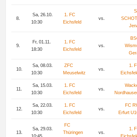
S
Sa, 26.10.
1. FC
8.
vs.
SCHOT
10:30
Eichsfeld
Jen
BS
Fr, 01.11.
1. FC
9.
vs.
Wism
18:30
Eichsfeld
Ger
Sa, 08.03.
ZFC
1. 
10.
vs.
10:30
Meuselwitz
Eichsfel
Sa, 15.03.
1. FC
Wack
11.
vs.
10:30
Eichsfeld
Nordhause
Sa, 22.03.
1. FC
FC 
12.
vs.
10:30
Eichsfeld
Erfurt U1
FC
Sa, 29.03.
1. 
13.
Thüringen
vs.
10:45
Eichsfel