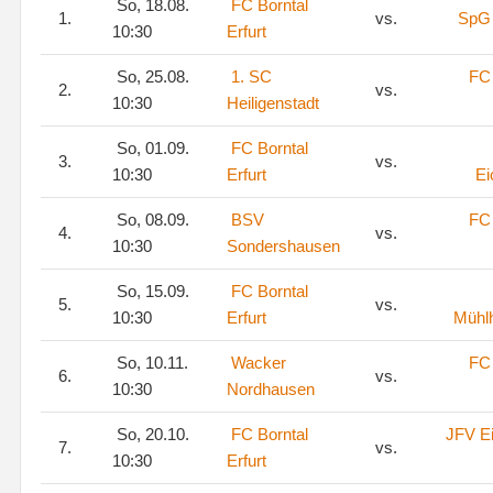
So, 18.08.
FC Borntal
1.
vs.
SpG
10:30
Erfurt
So, 25.08.
1. SC
FC 
2.
vs.
10:30
Heiligenstadt
So, 01.09.
FC Borntal
3.
vs.
10:30
Erfurt
Ei
So, 08.09.
BSV
FC 
4.
vs.
10:30
Sondershausen
So, 15.09.
FC Borntal
5.
vs.
10:30
Erfurt
Mühl
So, 10.11.
Wacker
FC 
6.
vs.
10:30
Nordhausen
So, 20.10.
FC Borntal
JFV Ei
7.
vs.
10:30
Erfurt