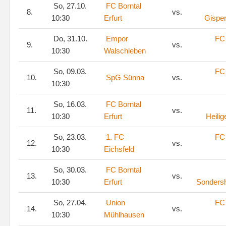
So, 27.10.
FC Borntal
8.
vs.
10:30
Erfurt
Gispe
Do, 31.10.
Empor
FC 
9.
vs.
10:30
Walschleben
So, 09.03.
FC 
10.
SpG Sünna
vs.
10:30
So, 16.03.
FC Borntal
11.
vs.
10:30
Erfurt
Heilig
So, 23.03.
1. FC
FC 
12.
vs.
10:30
Eichsfeld
So, 30.03.
FC Borntal
13.
vs.
10:30
Erfurt
Sonders
So, 27.04.
Union
FC 
14.
vs.
10:30
Mühlhausen