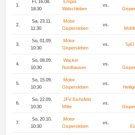
Fr, 16.08.
Empor
1.
vs.
18:30
Walschleben
Gispe
Sa, 23.11.
Motor
2.
vs.
11:30
Gispersleben
Mühl
So, 01.09.
Motor
3.
vs.
SpG
10:30
Gispersleben
So, 08.09.
Wacker
4.
vs.
10:30
Nordhausen
Gispe
So, 15.09.
Motor
5.
vs.
10:30
Gispersleben
Heilig
So, 22.09.
JFV Eichsfeld
6.
vs.
10:30
Mitte
Gispe
So, 20.10.
Motor
7.
vs.
10:30
Gispersleben
Ei