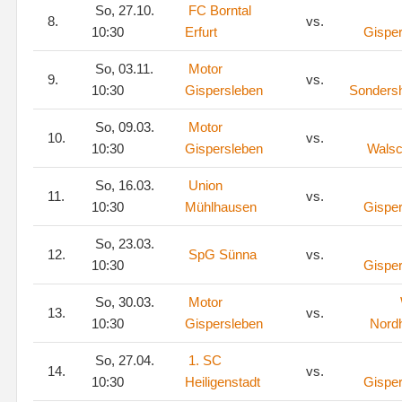
So, 27.10.
FC Borntal
8.
vs.
10:30
Erfurt
Gispe
So, 03.11.
Motor
9.
vs.
10:30
Gispersleben
Sonders
So, 09.03.
Motor
10.
vs.
10:30
Gispersleben
Walsc
So, 16.03.
Union
11.
vs.
10:30
Mühlhausen
Gispe
So, 23.03.
12.
SpG Sünna
vs.
10:30
Gispe
So, 30.03.
Motor
13.
vs.
10:30
Gispersleben
Nord
So, 27.04.
1. SC
14.
vs.
10:30
Heiligenstadt
Gispe