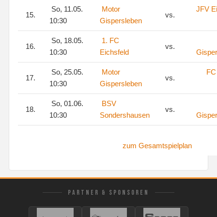
So, 11.05.
Motor
JFV Ei
15.
vs.
10:30
Gispersleben
So, 18.05.
1. FC
16.
vs.
10:30
Eichsfeld
Gispe
So, 25.05.
Motor
FC 
17.
vs.
10:30
Gispersleben
So, 01.06.
BSV
18.
vs.
10:30
Sondershausen
Gispe
zum Gesamtspielplan
PARTNER & SPONSOREN