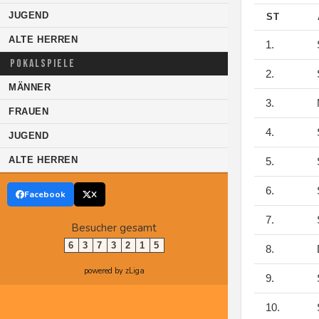
JUGEND
ST
ALTE HERREN
1.
S
POKALSPIELE
2.
S
MÄNNER
3.
M
FRAUEN
4.
S
JUGEND
ALTE HERREN
5.
S
6.
S
Facebook
X
7.
S
Besucher gesamt
6
3
7
3
2
1
5
8.
D
powered by zLiga
9.
S
10.
S