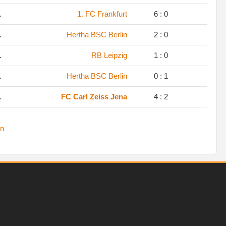
.
1. FC Frankfurt
6 : 0
.
Hertha BSC Berlin
2 : 0
.
RB Leipzig
1 : 0
.
Hertha BSC Berlin
0 : 1
.
FC Carl Zeiss Jena
4 : 2
n