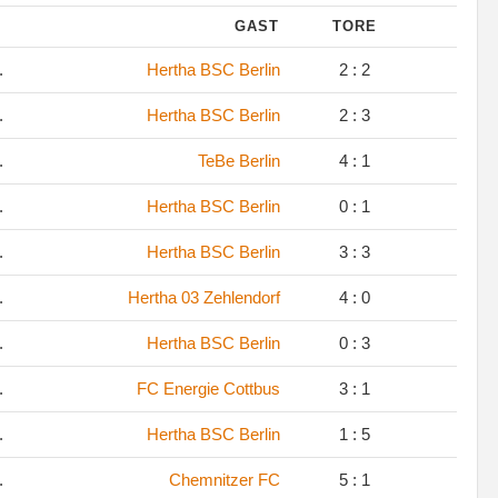
GAST
TORE
.
Hertha BSC Berlin
2 : 2
.
Hertha BSC Berlin
2 : 3
.
TeBe Berlin
4 : 1
.
Hertha BSC Berlin
0 : 1
.
Hertha BSC Berlin
3 : 3
.
Hertha 03 Zehlendorf
4 : 0
.
Hertha BSC Berlin
0 : 3
.
FC Energie Cottbus
3 : 1
.
Hertha BSC Berlin
1 : 5
.
Chemnitzer FC
5 : 1