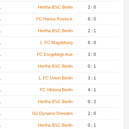
.
Hertha BSC Berlin
2 : 0
.
FC Hansa Rostock
6 : 0
.
Hertha BSC Berlin
2 : 1
.
1. FC Magdeburg
6 : 0
.
FC Erzgebirge Aue
3 : 0
.
Hertha BSC Berlin
0 : 1
.
1. FC Union Berlin
3 : 1
.
FC Viktoria Berlin
4 : 1
.
Hertha BSC Berlin
0 : 2
.
SG Dynamo Dresden
2 : 0
.
Hertha BSC Berlin
0 : 1