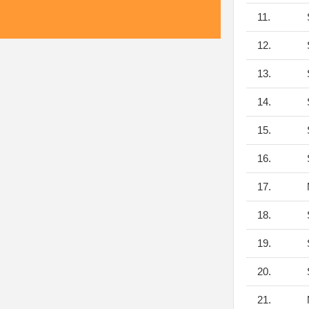
11.
S
12.
S
13.
S
14.
S
15.
S
16.
S
17.
M
18.
S
19.
S
20.
S
21.
M