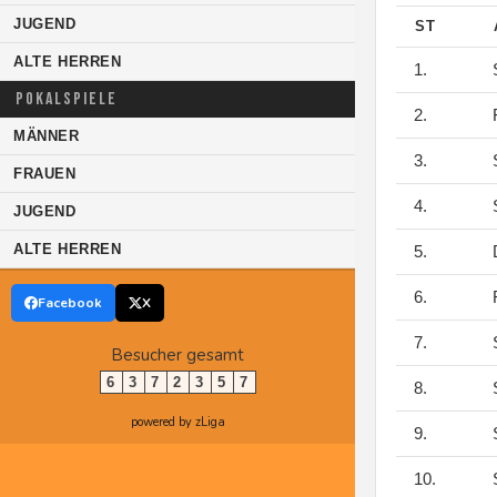
JUGEND
ST
ALTE HERREN
1.
S
POKALSPIELE
2.
F
MÄNNER
3.
S
FRAUEN
4.
S
JUGEND
ALTE HERREN
5.
D
6.
F
Facebook
X
7.
S
Besucher gesamt
6
3
7
2
3
5
7
8.
S
powered by zLiga
9.
S
10.
S