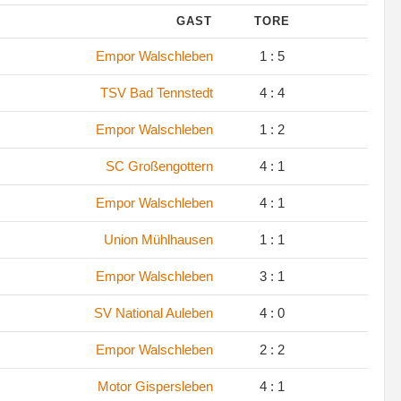
GAST
TORE
Empor Walschleben
1 : 5
TSV Bad Tennstedt
4 : 4
Empor Walschleben
1 : 2
SC Großengottern
4 : 1
Empor Walschleben
4 : 1
Union Mühlhausen
1 : 1
Empor Walschleben
3 : 1
SV National Auleben
4 : 0
Empor Walschleben
2 : 2
Motor Gispersleben
4 : 1