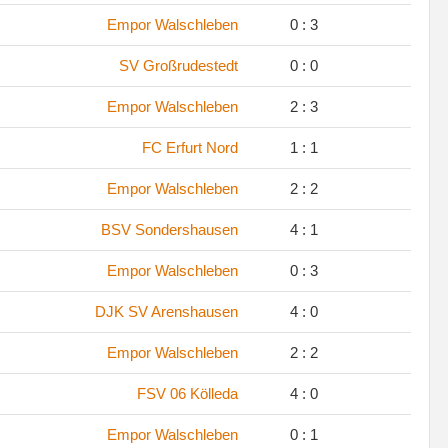
Empor Walschleben
0 : 3
SV Großrudestedt
0 : 0
Empor Walschleben
2 : 3
FC Erfurt Nord
1 : 1
Empor Walschleben
2 : 2
BSV Sondershausen
4 : 1
Empor Walschleben
0 : 3
DJK SV Arenshausen
4 : 0
Empor Walschleben
2 : 2
FSV 06 Kölleda
4 : 0
Empor Walschleben
0 : 1