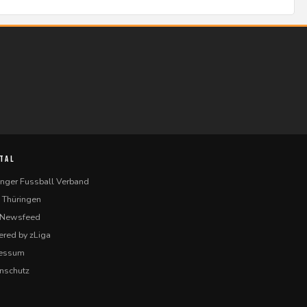
TAL
inger Fussball Verband
 Thüringen
-Newsfeed
red by zLiga
ressum
nschutz