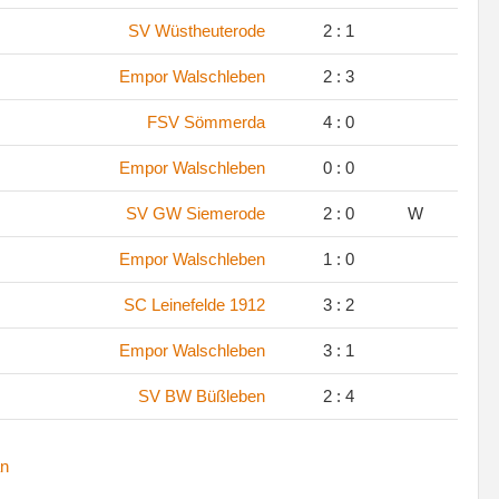
SV Wüstheuterode
2 : 1
Empor Walschleben
2 : 3
FSV Sömmerda
4 : 0
Empor Walschleben
0 : 0
SV GW Siemerode
2 : 0
W
Empor Walschleben
1 : 0
SC Leinefelde 1912
3 : 2
Empor Walschleben
3 : 1
SV BW Büßleben
2 : 4
n