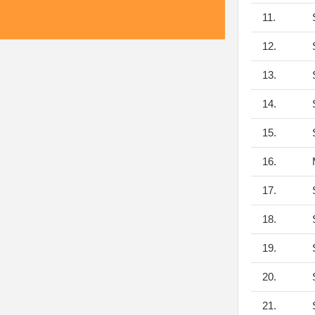
11.
S
12.
S
13.
S
14.
S
15.
S
16.
M
17.
S
18.
S
19.
S
20.
S
21.
S