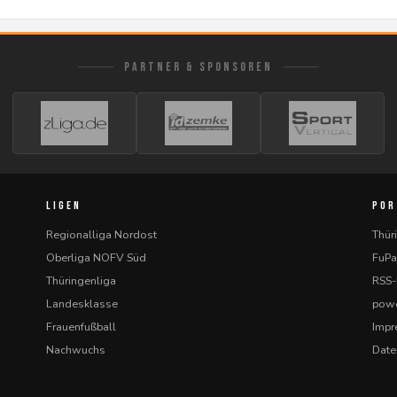
PARTNER & SPONSOREN
LIGEN
POR
Regionalliga Nordost
Thür
Oberliga NOFV Süd
FuPa
Thüringenliga
RSS
Landesklasse
powe
Frauenfußball
Imp
Nachwuchs
Date