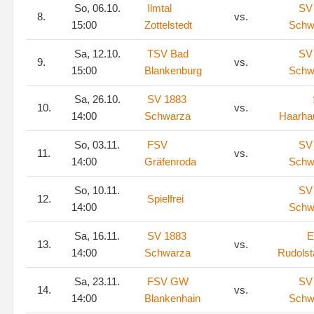
So, 06.10.
Ilmtal
SV
8.
vs.
15:00
Zottelstedt
Schw
Sa, 12.10.
TSV Bad
SV
9.
vs.
15:00
Blankenburg
Schw
Sa, 26.10.
SV 1883
10.
vs.
14:00
Schwarza
Haarha
So, 03.11.
FSV
SV
11.
vs.
14:00
Gräfenroda
Schw
So, 10.11.
SV
12.
Spielfrei
14:00
Schw
Sa, 16.11.
SV 1883
E
13.
vs.
14:00
Schwarza
Rudolsta
Sa, 23.11.
FSV GW
SV
14.
vs.
14:00
Blankenhain
Schw