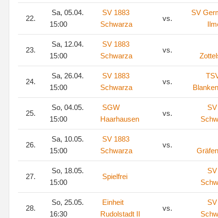
Sa, 05.04.
SV 1883
SV Ger
22.
vs.
15:00
Schwarza
Il
Sa, 12.04.
SV 1883
23.
vs.
15:00
Schwarza
Zottel
Sa, 26.04.
SV 1883
TS
24.
vs.
15:00
Schwarza
Blanke
So, 04.05.
SGW
SV
25.
vs.
15:00
Haarhausen
Schw
Sa, 10.05.
SV 1883
26.
vs.
15:00
Schwarza
Gräfe
So, 18.05.
SV
27.
Spielfrei
15:00
Schw
So, 25.05.
Einheit
SV
28.
vs.
16:30
Rudolstadt II
Schw