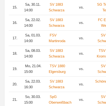
Sa, 30.11.
SV 1883
SG Tr
15.
vs.
14:00
Schwarza
Te
Sa, 22.02.
SV 1883
FC E
16.
vs.
14:00
Schwarza
We
Sa, 01.03.
FSV
SV
17.
vs.
14:00
Martinroda
Schw
Sa, 08.03.
SV 1883
TSV
18.
vs.
14:00
Schwarza
Kroms
Mo, 21.04.
TSV 1880
SV
19.
vs.
15:00
Elgersburg
Schw
Sa, 22.03.
SV 1883
Schönd
20.
vs.
16:30
Schwarza
So, 30.03.
SpG
SV
21.
vs.
15:00
Oberweißbach
Schw