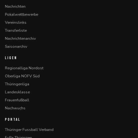
Nachrichten
Pokalwettbewerbe
Vereinslinks
Transferliste
Nachrichtenarchiv
Saisonarchiv
LIGEN
Regionalliga Nordost
Oberliga NOFV Süd
Thüringenliga
Landesklasse
Frauenfußball
Nachwuchs
PORTAL
Thüringer Fussball Verband
FuPa Thüringen