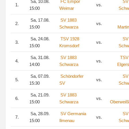
Sa, 10.08.
FC Empor
SV
1.
vs.
15:00
Weimar
Schw
Sa, 17.08.
SV 1883
2.
vs.
15:00
Schwarza
Marti
Sa, 24.08.
TSV 1928
SV
3.
vs.
15:00
Kromsdorf
Schw
Sa, 31.08.
SV 1883
TSV
4.
vs.
14:00
Schwarza
Elger
Sa, 07.09.
Schöndorfer
SV
5.
vs.
15:30
SV
Schw
Sa, 21.09.
SV 1883
6.
vs.
15:00
Schwarza
Oberweiß
Sa, 28.09.
SV Germania
SV
7.
vs.
15:00
Ilmenau
Schw