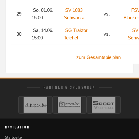
So, 01.06.
SV 1883
FS
29.
vs.
15:00
Schwarza
Blanke
Sa, 14.06.
SG Traktor
SV
30.
vs.
15:00
Teichel
Schw
zum Gesamtspielplan
PARTNER & SPONSOREN
NAVIGATION
Startseite