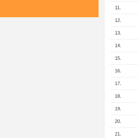
11.
12.
13.
14.
15.
16.
17.
18.
19.
20.
21.