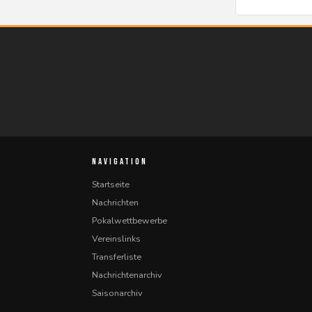
NAVIGATION
Startseite
Nachrichten
Pokalwettbewerbe
Vereinslinks
Transferliste
Nachrichtenarchiv
Saisonarchiv