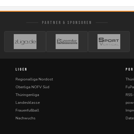
PARTNER & SPONSOREN
LIGEN
POR
Regionalliga Nordost
Thür
Oberliga NOFV Süd
FuPa
Thüringenliga
RSS
Landesklasse
powe
Frauenfußball
Imp
Nachwuchs
Date