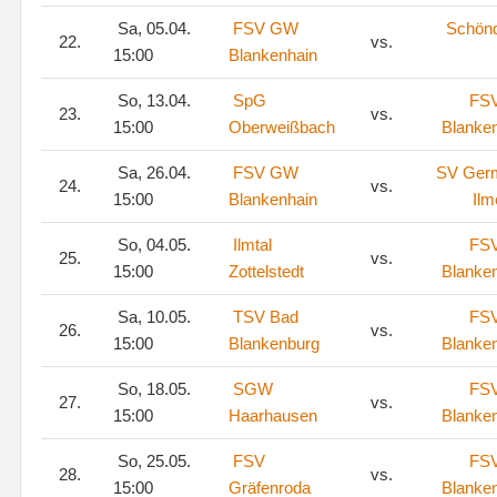
Sa, 05.04.
FSV GW
Schönd
22.
vs.
15:00
Blankenhain
So, 13.04.
SpG
FS
23.
vs.
15:00
Oberweißbach
Blanke
Sa, 26.04.
FSV GW
SV Ger
24.
vs.
15:00
Blankenhain
Il
So, 04.05.
Ilmtal
FS
25.
vs.
15:00
Zottelstedt
Blanke
Sa, 10.05.
TSV Bad
FS
26.
vs.
15:00
Blankenburg
Blanke
So, 18.05.
SGW
FS
27.
vs.
15:00
Haarhausen
Blanke
So, 25.05.
FSV
FS
28.
vs.
15:00
Gräfenroda
Blanke