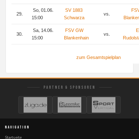
So, 01.06.
SV 1883
FS
29.
vs.
15:00
Schwarza
Blanke
Sa, 14.06.
FSV GW
E
30.
vs.
15:00
Blankenhain
Rudolsta
zum Gesamtspielplan
PARTNER & SPONSOREN
NAVIGATION
Startseite