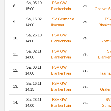
Sa, 05.10.
FSV GW
8.
vs.
15:00
Blankenhain
Oberweiß
Sa, 15.02.
SV Germania
FS
9.
vs.
14:00
Ilmenau
Blanke
Sa, 26.10.
FSV GW
10.
vs.
14:00
Blankenhain
Zottel
Sa, 02.11.
FSV GW
TS
11.
vs.
14:00
Blankenhain
Blanke
Sa, 09.11.
FSV GW
12.
vs.
14:00
Blankenhain
Haarha
Sa, 16.11.
FSV GW
13.
vs.
14:15
Blankenhain
Gräfe
Sa, 23.11.
FSV GW
SV
14.
vs.
14:00
Blankenhain
Schw