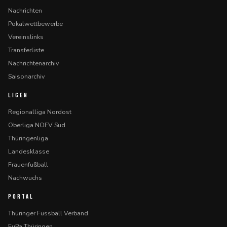
Nachrichten
Pokalwettbewerbe
Vereinslinks
Transferliste
Nachrichtenarchiv
Saisonarchiv
LIGEN
Regionalliga Nordost
Oberliga NOFV Süd
Thüringenliga
Landesklasse
Frauenfußball
Nachwuchs
PORTAL
Thüringer Fussball Verband
FuPa Thüringen