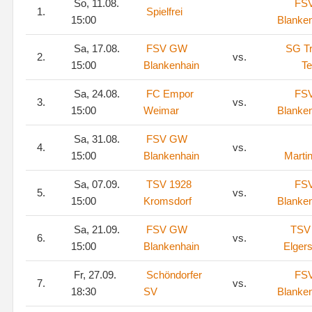
So, 11.08.
FS
1.
Spielfrei
15:00
Blanke
Sa, 17.08.
FSV GW
SG Tr
2.
vs.
15:00
Blankenhain
Te
Sa, 24.08.
FC Empor
FS
3.
vs.
15:00
Weimar
Blanke
Sa, 31.08.
FSV GW
4.
vs.
15:00
Blankenhain
Marti
Sa, 07.09.
TSV 1928
FS
5.
vs.
15:00
Kromsdorf
Blanke
Sa, 21.09.
FSV GW
TSV
6.
vs.
15:00
Blankenhain
Elger
Fr, 27.09.
Schöndorfer
FS
7.
vs.
18:30
SV
Blanke