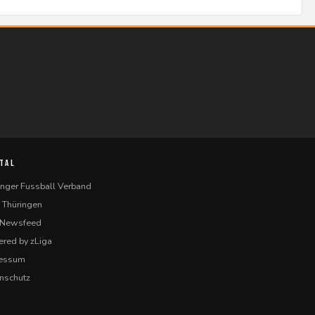
TAL
inger Fussball Verband
 Thüringen
-Newsfeed
red by zLiga
ressum
nschutz