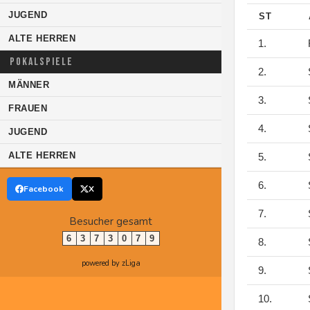
JUGEND
ST
ALTE HERREN
1.
F
POKALSPIELE
2.
S
MÄNNER
3.
S
FRAUEN
4.
S
JUGEND
ALTE HERREN
5.
S
6.
S
Facebook
X
7.
S
Besucher gesamt
6
3
7
3
0
7
9
8.
S
powered by zLiga
9.
S
10.
S