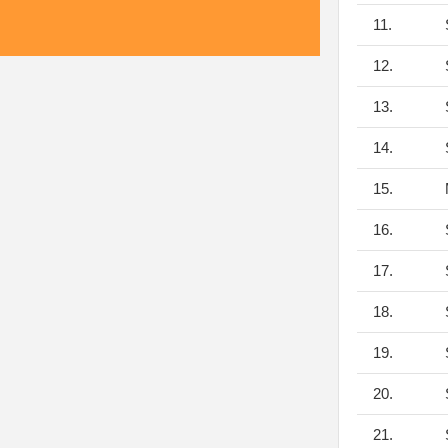
11.
S
12.
S
13.
S
14.
S
15.
M
16.
S
17.
S
18.
S
19.
S
20.
S
21.
S