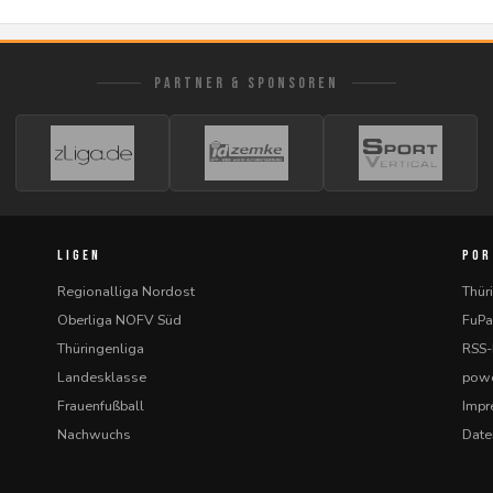
PARTNER & SPONSOREN
LIGEN
POR
Regionalliga Nordost
Thür
Oberliga NOFV Süd
FuPa
Thüringenliga
RSS
Landesklasse
powe
Frauenfußball
Imp
Nachwuchs
Date