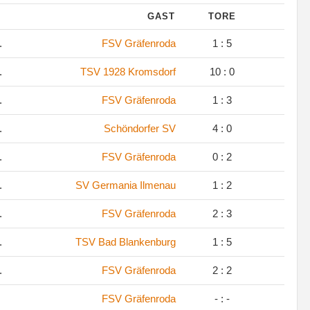
GAST
TORE
.
FSV Gräfenroda
1 : 5
.
TSV 1928 Kromsdorf
10 : 0
.
FSV Gräfenroda
1 : 3
.
Schöndorfer SV
4 : 0
.
FSV Gräfenroda
0 : 2
.
SV Germania Ilmenau
1 : 2
.
FSV Gräfenroda
2 : 3
.
TSV Bad Blankenburg
1 : 5
.
FSV Gräfenroda
2 : 2
FSV Gräfenroda
- : -