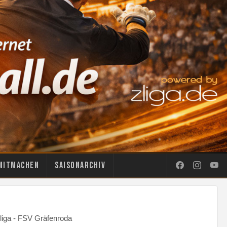
Mitmachen
Saisonarchiv
liga - FSV Gräfenroda