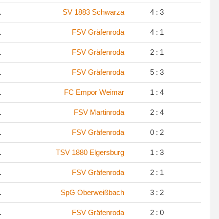
.
SV 1883 Schwarza
4 : 3
.
FSV Gräfenroda
4 : 1
.
FSV Gräfenroda
2 : 1
.
FSV Gräfenroda
5 : 3
.
FC Empor Weimar
1 : 4
.
FSV Martinroda
2 : 4
.
FSV Gräfenroda
0 : 2
.
TSV 1880 Elgersburg
1 : 3
.
FSV Gräfenroda
2 : 1
.
SpG Oberweißbach
3 : 2
.
FSV Gräfenroda
2 : 0