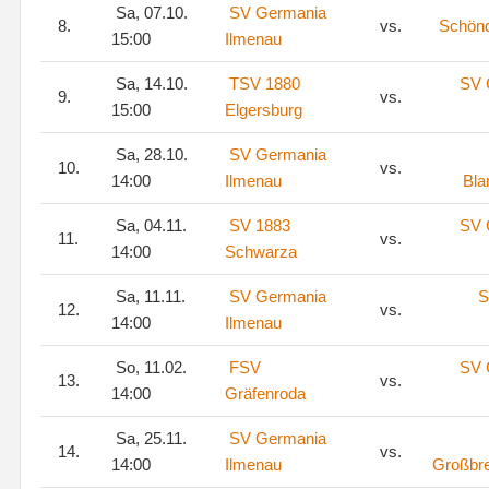
Sa, 07.10.
SV Germania
8.
vs.
Schönd
15:00
Ilmenau
Sa, 14.10.
TSV 1880
SV 
9.
vs.
15:00
Elgersburg
Sa, 28.10.
SV Germania
10.
vs.
14:00
Ilmenau
Bla
Sa, 04.11.
SV 1883
SV 
11.
vs.
14:00
Schwarza
Sa, 11.11.
SV Germania
S
12.
vs.
14:00
Ilmenau
So, 11.02.
FSV
SV 
13.
vs.
14:00
Gräfenroda
Sa, 25.11.
SV Germania
14.
vs.
14:00
Ilmenau
Großbre