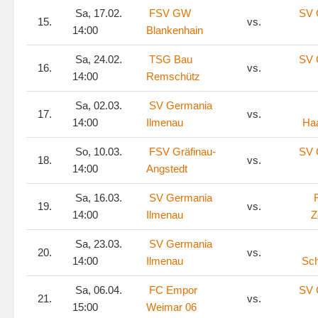
Sa, 17.02.
FSV GW
SV 
15.
vs.
14:00
Blankenhain
Sa, 24.02.
TSG Bau
SV 
16.
vs.
14:00
Remschütz
Sa, 02.03.
SV Germania
17.
vs.
14:00
Ilmenau
Ha
So, 10.03.
FSV Gräfinau-
SV 
18.
vs.
14:00
Angstedt
Sa, 16.03.
SV Germania
19.
vs.
14:00
Ilmenau
Z
Sa, 23.03.
SV Germania
20.
vs.
14:00
Ilmenau
Sch
Sa, 06.04.
FC Empor
SV 
21.
vs.
15:00
Weimar 06