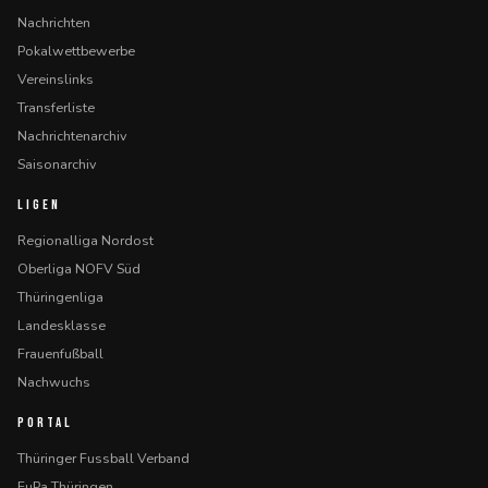
Nachrichten
Pokalwettbewerbe
Vereinslinks
Transferliste
Nachrichtenarchiv
Saisonarchiv
LIGEN
Regionalliga Nordost
Oberliga NOFV Süd
Thüringenliga
Landesklasse
Frauenfußball
Nachwuchs
PORTAL
Thüringer Fussball Verband
FuPa Thüringen