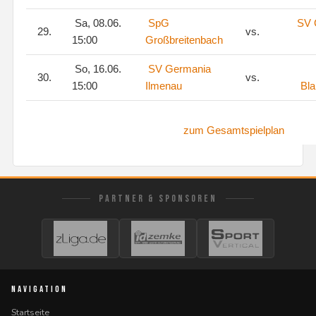
Sa, 08.06.
SpG
SV 
29.
vs.
15:00
Großbreitenbach
So, 16.06.
SV Germania
30.
vs.
15:00
Ilmenau
Bla
zum Gesamtspielplan
PARTNER & SPONSOREN
NAVIGATION
Startseite