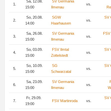
Sa, 12.08.
SV Germania
1.
vs.
15:00
Ilmenau
Re
So, 20.08.
SGW
SV 
2.
vs.
14:00
Haarhausen
Sa, 26.08.
SV Germania
FSV 
3.
vs.
15:00
Ilmenau
So, 03.09.
FSV Ilmtal
SV 
4.
vs.
15:00
Zottelstedt
So, 10.09.
SG
SV 
5.
vs.
15:00
Schwarzatal
Sa, 23.09.
SV Germania
6.
vs.
15:00
Ilmenau
W
Fr, 29.09.
SV 
7.
FSV Martinroda
vs.
19:00