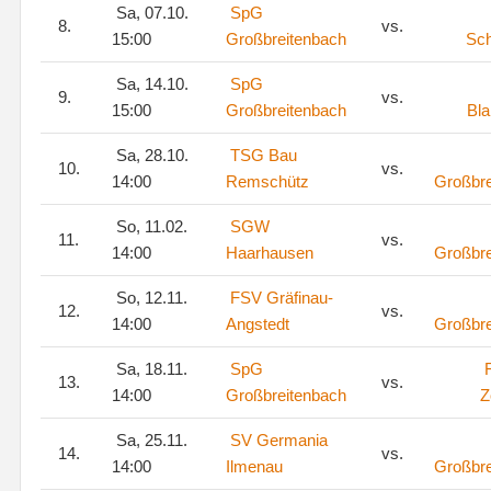
Sa, 07.10.
SpG
8.
vs.
15:00
Großbreitenbach
Sch
Sa, 14.10.
SpG
9.
vs.
15:00
Großbreitenbach
Bla
Sa, 28.10.
TSG Bau
10.
vs.
14:00
Remschütz
Großbre
So, 11.02.
SGW
11.
vs.
14:00
Haarhausen
Großbre
So, 12.11.
FSV Gräfinau-
12.
vs.
14:00
Angstedt
Großbre
Sa, 18.11.
SpG
13.
vs.
14:00
Großbreitenbach
Z
Sa, 25.11.
SV Germania
14.
vs.
14:00
Ilmenau
Großbre