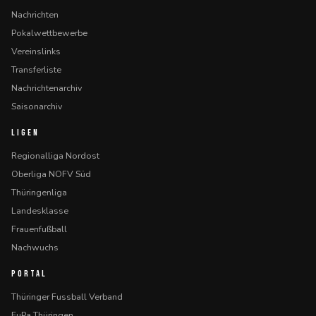
Nachrichten
Pokalwettbewerbe
Vereinslinks
Transferliste
Nachrichtenarchiv
Saisonarchiv
LIGEN
Regionalliga Nordost
Oberliga NOFV Süd
Thüringenliga
Landesklasse
Frauenfußball
Nachwuchs
PORTAL
Thüringer Fussball Verband
FuPa Thüringen