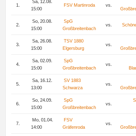
Sa, 12.08.
1.
FSV Martinroda
vs.
15:00
Großbre
So, 20.08.
SpG
2.
vs.
Schönd
15:00
Großbreitenbach
Sa, 26.08.
TSV 1880
3.
vs.
15:00
Elgersburg
Großbre
Sa, 02.09.
SpG
4.
vs.
15:00
Großbreitenbach
Bla
Sa, 16.12.
SV 1883
5.
vs.
13:00
Schwarza
Großbre
So, 24.09.
SpG
S
6.
vs.
15:00
Großbreitenbach
Mo, 01.04.
FSV
7.
vs.
14:00
Gräfenroda
Großbre