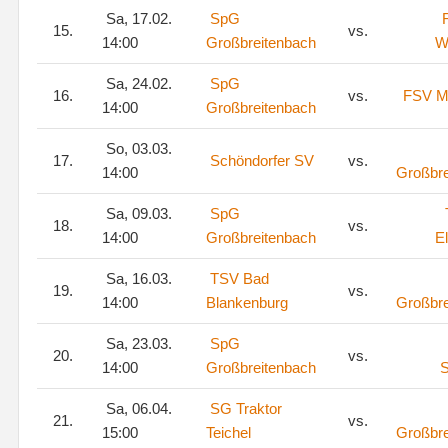
Sa, 17.02.
SpG
15.
vs.
14:00
Großbreitenbach
W
Sa, 24.02.
SpG
16.
vs.
FSV Ma
14:00
Großbreitenbach
So, 03.03.
17.
Schöndorfer SV
vs.
14:00
Großbre
Sa, 09.03.
SpG
18.
vs.
14:00
Großbreitenbach
E
Sa, 16.03.
TSV Bad
19.
vs.
14:00
Blankenburg
Großbre
Sa, 23.03.
SpG
20.
vs.
14:00
Großbreitenbach
Sa, 06.04.
SG Traktor
21.
vs.
15:00
Teichel
Großbre