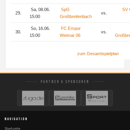
Sa, 08.06.
SpG
SV 
29.
vs.
15:00
Großbreitenbach
So, 16.06.
FC Empor
30.
vs.
15:00
Weimar 06
Großbre
zum Gesamtspielplan
PARTNER & SPONSOREN
NAVIGATION
Startseite