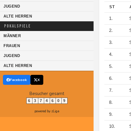
JUGEND
ST
ALTE HERREN
1.
S
POKALSPIELE
2.
S
MÄNNER
3.
S
FRAUEN
4.
S
JUGEND
ALTE HERREN
5.
S
6.
S
Facebook
X
7.
S
Besucher gesamt
6
3
7
4
6
0
9
8.
S
powered by zLiga
9.
S
10.
S