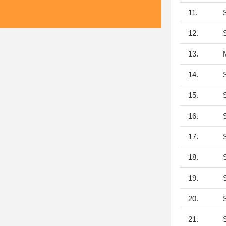
11.
S
12.
S
13.
M
14.
S
15.
S
16.
S
17.
S
18.
S
19.
S
20.
S
21.
S