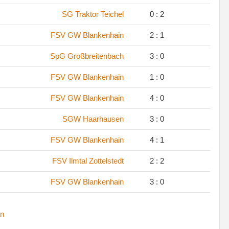
SG Traktor Teichel
0 : 2
FSV GW Blankenhain
2 : 1
SpG Großbreitenbach
3 : 0
FSV GW Blankenhain
1 : 0
FSV GW Blankenhain
4 : 0
SGW Haarhausen
3 : 0
FSV GW Blankenhain
4 : 1
FSV Ilmtal Zottelstedt
2 : 2
FSV GW Blankenhain
3 : 0
n