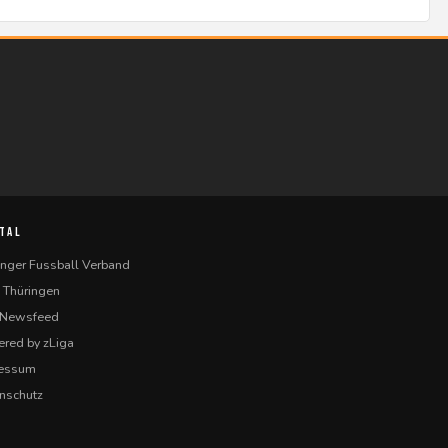
TAL
inger Fussball Verband
 Thüringen
-Newsfeed
red by zLiga
ressum
nschutz