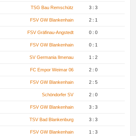
TSG Bau Remschütz
3 : 3
FSV GW Blankenhain
2 : 1
FSV Gräfinau-Angstedt
0 : 0
FSV GW Blankenhain
0 : 1
SV Germania Ilmenau
1 : 2
FC Empor Weimar 06
2 : 0
FSV GW Blankenhain
2 : 5
Schöndorfer SV
2 : 0
FSV GW Blankenhain
3 : 3
TSV Bad Blankenburg
3 : 3
FSV GW Blankenhain
1 : 3