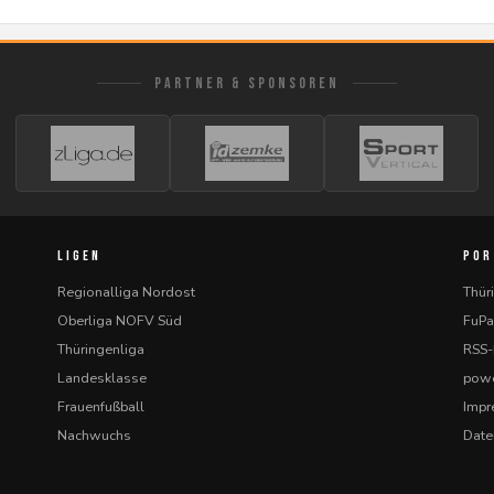
PARTNER & SPONSOREN
LIGEN
POR
Regionalliga Nordost
Thür
Oberliga NOFV Süd
FuPa
Thüringenliga
RSS
Landesklasse
powe
Frauenfußball
Imp
Nachwuchs
Date