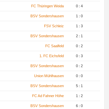
.
FC Thüringen Weida
0 : 4
.
BSV Sondershausen
1 : 0
.
FSV Schleiz
1 : 3
.
BSV Sondershausen
2 : 1
.
FC Saalfeld
0 : 2
.
1. FC Eichsfeld
0 : 3
.
BSV Sondershausen
0 : 2
.
Union Mühlhausen
0 : 0
.
BSV Sondershausen
5 : 1
.
FC Ad Fahner Höhe
1 : 2
.
BSV Sondershausen
6 : 0