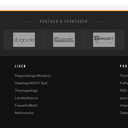
PARTNER & SPONSOREN
LIGEN
POR
Regionalliga Nordost
Thür
Oberliga NOFV Süd
FuPa
Thüringenliga
RSS
Landesklasse
powe
Frauenfußball
Imp
Nachwuchs
Date