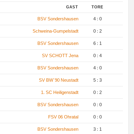
GAST
TORE
.
BSV Sondershausen
4 : 0
.
Schweina-Gumpelstadt
0 : 2
.
BSV Sondershausen
6 : 1
.
SV SCHOTT Jena
0 : 4
.
BSV Sondershausen
4 : 0
.
SV BW´90 Neustadt
5 : 3
.
1. SC Heiligenstadt
0 : 2
.
BSV Sondershausen
0 : 0
.
FSV 06 Ohratal
0 : 0
.
BSV Sondershausen
3 : 1