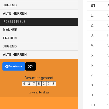
JUGEND
ST
ALTE HERREN
1.
S
POKALSPIELE
2.
S
MÄNNER
3.
F
FRAUEN
4.
S
JUGEND
ALTE HERREN
5.
S
6.
S
Facebook
X
7.
S
Besucher gesamt
6
3
7
5
2
2
3
8.
S
powered by zLiga
9.
S
10.
S