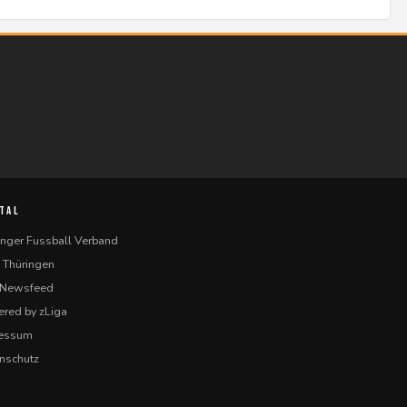
TAL
inger Fussball Verband
 Thüringen
-Newsfeed
red by zLiga
ressum
nschutz