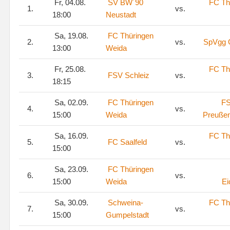
Fr, 04.08.
SV BW´90
FC Th
1.
vs.
18:00
Neustadt
Sa, 19.08.
FC Thüringen
2.
vs.
SpVgg G
13:00
Weida
Fr, 25.08.
FC Th
3.
FSV Schleiz
vs.
18:15
Sa, 02.09.
FC Thüringen
FS
4.
vs.
15:00
Weida
Preuße
Sa, 16.09.
FC Th
5.
FC Saalfeld
vs.
15:00
Sa, 23.09.
FC Thüringen
6.
vs.
15:00
Weida
Ei
Sa, 30.09.
Schweina-
FC Th
7.
vs.
15:00
Gumpelstadt