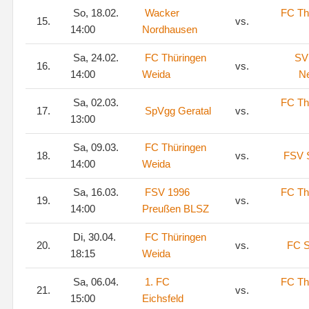
So, 18.02.
Wacker
FC Th
15.
vs.
14:00
Nordhausen
Sa, 24.02.
FC Thüringen
SV
16.
vs.
14:00
Weida
Ne
Sa, 02.03.
FC Th
17.
SpVgg Geratal
vs.
13:00
Sa, 09.03.
FC Thüringen
18.
vs.
FSV S
14:00
Weida
Sa, 16.03.
FSV 1996
FC Th
19.
vs.
14:00
Preußen BLSZ
Di, 30.04.
FC Thüringen
20.
vs.
FC S
18:15
Weida
Sa, 06.04.
1. FC
FC Th
21.
vs.
15:00
Eichsfeld