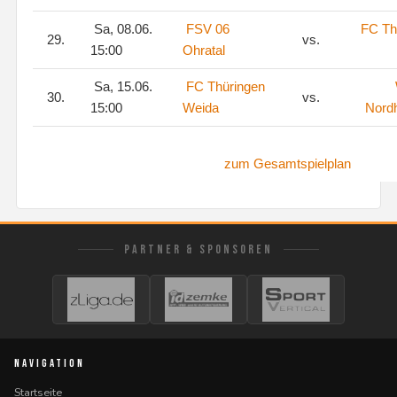
Sa, 08.06.
FSV 06
FC Th
29.
vs.
15:00
Ohratal
Sa, 15.06.
FC Thüringen
30.
vs.
15:00
Weida
Nord
zum Gesamtspielplan
PARTNER & SPONSOREN
NAVIGATION
Startseite