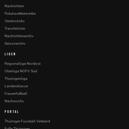
Nachrichten
Pokalwettbewerbe
Vereinslinks
Transferliste
Nachrichtenarchiv
Saisonarchiv
LIGEN
Regionalliga Nordost
Oberliga NOFV Süd
Thüringenliga
Landesklasse
Frauenfußball
Nachwuchs
PORTAL
Thüringer Fussball Verband
FuPa Thüringen