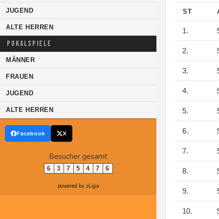
JUGEND
ST
ALTE HERREN
1.
S
POKALSPIELE
2.
S
MÄNNER
3.
S
FRAUEN
4.
S
JUGEND
ALTE HERREN
5.
S
6.
S
Facebook
X
7.
S
Besucher gesamt
6
3
7
5
4
7
6
8.
S
powered by zLiga
9.
S
10.
S