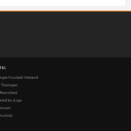
TAL
inger Fussball Verband
 Thüringen
-Newsfeed
red by zLiga
ressum
nschutz