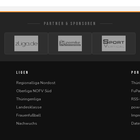
PARTNER & SPONSOREN
LIGEN
POR
Regionalliga Nordost
Thür
Oberliga NOFV Süd
FuPa
Thüringenliga
RSS
Landesklasse
powe
Frauenfußball
Imp
Nachwuchs
Date