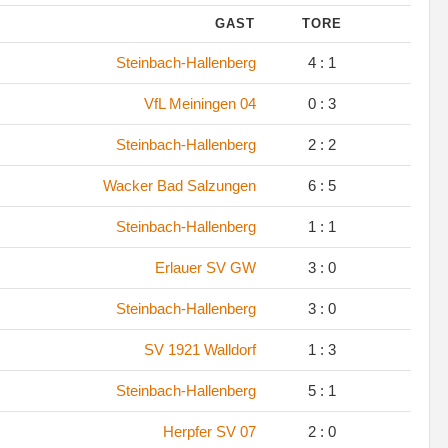
GAST
TORE
.
Steinbach-Hallenberg
4 : 1
.
VfL Meiningen 04
0 : 3
.
Steinbach-Hallenberg
2 : 2
.
Wacker Bad Salzungen
6 : 5
.
Steinbach-Hallenberg
1 : 1
.
Erlauer SV GW
3 : 0
.
Steinbach-Hallenberg
3 : 0
.
SV 1921 Walldorf
1 : 3
.
Steinbach-Hallenberg
5 : 1
.
Herpfer SV 07
2 : 0