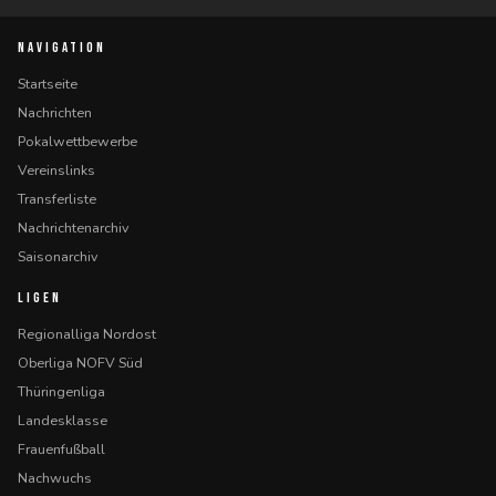
NAVIGATION
Startseite
Nachrichten
Pokalwettbewerbe
Vereinslinks
Transferliste
Nachrichtenarchiv
Saisonarchiv
LIGEN
Regionalliga Nordost
Oberliga NOFV Süd
Thüringenliga
Landesklasse
Frauenfußball
Nachwuchs