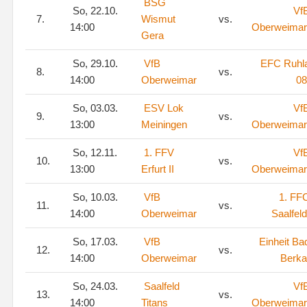
BSG
So, 22.10.
Vf
7.
Wismut
vs.
14:00
Oberweimar
Gera
So, 29.10.
VfB
EFC Ruhl
8.
vs.
14:00
Oberweimar
08
So, 03.03.
ESV Lok
Vf
9.
vs.
13:00
Meiningen
Oberweimar
So, 12.11.
1. FFV
Vf
10.
vs.
13:00
Erfurt II
Oberweimar
So, 10.03.
VfB
1. FF
11.
vs.
14:00
Oberweimar
Saalfeld
So, 17.03.
VfB
Einheit Ba
12.
vs.
14:00
Oberweimar
Berka
So, 24.03.
Saalfeld
Vf
13.
vs.
14:00
Titans
Oberweimar