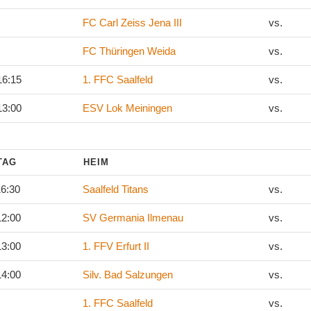
FC Carl Zeiss Jena III
vs.
FC Thüringen Weida
vs.
16:15
1. FFC Saalfeld
vs.
13:00
ESV Lok Meiningen
vs.
LTAG
HEIM
16:30
Saalfeld Titans
vs.
12:00
SV Germania Ilmenau
vs.
13:00
1. FFV Erfurt II
vs.
14:00
Silv. Bad Salzungen
vs.
1. FFC Saalfeld
vs.