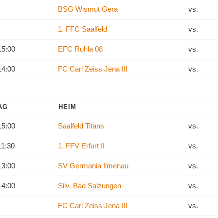
BSG Wismut Gera
vs.
1. FFC Saalfeld
vs.
15:00
EFC Ruhla 08
vs.
14:00
FC Carl Zeiss Jena III
vs.
TAG
HEIM
15:00
Saalfeld Titans
vs.
11:30
1. FFV Erfurt II
vs.
13:00
SV Germania Ilmenau
vs.
14:00
Silv. Bad Salzungen
vs.
FC Carl Zeiss Jena III
vs.