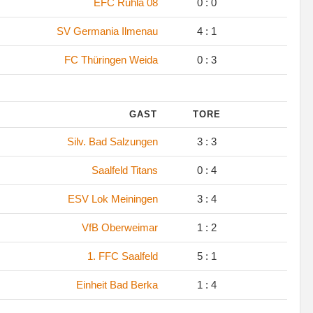
EFC Ruhla 08
0 : 0
SV Germania Ilmenau
4 : 1
FC Thüringen Weida
0 : 3
GAST
TORE
Silv. Bad Salzungen
3 : 3
Saalfeld Titans
0 : 4
ESV Lok Meiningen
3 : 4
VfB Oberweimar
1 : 2
1. FFC Saalfeld
5 : 1
Einheit Bad Berka
1 : 4