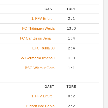
GAST
TORE
1. FFV Erfurt II
2 : 1
FC Thüringen Weida
13 : 0
FC Carl Zeiss Jena III
1 : 4
EFC Ruhla 08
2 : 4
SV Germania Ilmenau
11 : 1
BSG Wismut Gera
1 : 1
GAST
TORE
1. FFV Erfurt II
0 : 2
Einheit Bad Berka
2 : 2