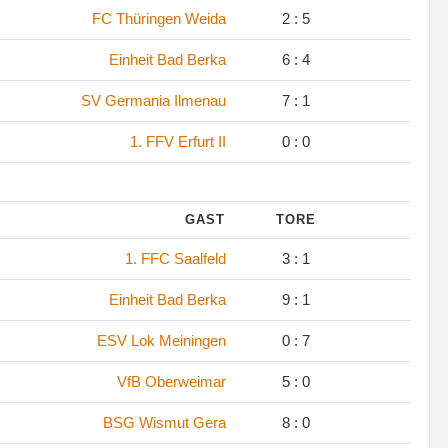
FC Thüringen Weida
2 : 5
Einheit Bad Berka
6 : 4
SV Germania Ilmenau
7 : 1
1. FFV Erfurt II
0 : 0
GAST
TORE
1. FFC Saalfeld
3 : 1
Einheit Bad Berka
9 : 1
ESV Lok Meiningen
0 : 7
VfB Oberweimar
5 : 0
BSG Wismut Gera
8 : 0