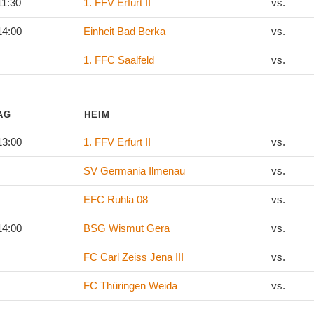
11:30
1. FFV Erfurt II
vs.
14:00
Einheit Bad Berka
vs.
1. FFC Saalfeld
vs.
TAG
HEIM
13:00
1. FFV Erfurt II
vs.
SV Germania Ilmenau
vs.
EFC Ruhla 08
vs.
14:00
BSG Wismut Gera
vs.
FC Carl Zeiss Jena III
vs.
FC Thüringen Weida
vs.