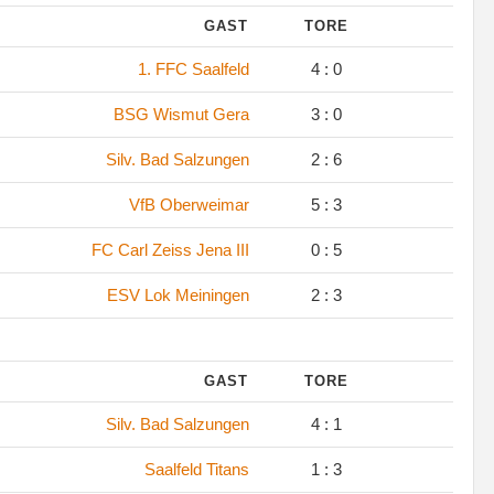
GAST
TORE
1. FFC Saalfeld
4 : 0
BSG Wismut Gera
3 : 0
Silv. Bad Salzungen
2 : 6
VfB Oberweimar
5 : 3
FC Carl Zeiss Jena III
0 : 5
ESV Lok Meiningen
2 : 3
GAST
TORE
Silv. Bad Salzungen
4 : 1
Saalfeld Titans
1 : 3