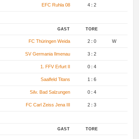
EFC Ruhla 08
4 : 2
GAST
TORE
FC Thüringen Weida
2 : 0
W
SV Germania Ilmenau
3 : 2
1. FFV Erfurt II
0 : 4
Saalfeld Titans
1 : 6
Silv. Bad Salzungen
0 : 4
FC Carl Zeiss Jena III
2 : 3
GAST
TORE