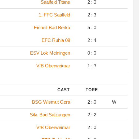
Saalfeld Titans
2 : 0
1. FFC Saalfeld
2 : 3
Einheit Bad Berka
5 : 0
EFC Ruhla 08
2 : 4
ESV Lok Meiningen
0 : 0
VfB Oberweimar
1 : 3
GAST
TORE
BSG Wismut Gera
2 : 0
W
Silv. Bad Salzungen
2 : 2
VfB Oberweimar
2 : 0