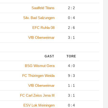
Saalfeld Titans
2 : 2
Silv. Bad Salzungen
0 : 4
EFC Ruhla 08
2 : 6
VfB Oberweimar
3 : 1
GAST
TORE
BSG Wismut Gera
4 : 0
FC Thüringen Weida
9 : 3
VfB Oberweimar
1 : 1
FC Carl Zeiss Jena III
3 : 1
ESV Lok Meiningen
0 : 4