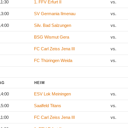
11:30
1. FFV Erfurt II
vs.
13:00
SV Germania Ilmenau
vs.
14:00
Silv. Bad Salzungen
vs.
BSG Wismut Gera
vs.
FC Carl Zeiss Jena III
vs.
FC Thüringen Weida
vs.
TAG
HEIM
14:00
ESV Lok Meiningen
vs.
15:00
Saalfeld Titans
vs.
11:00
FC Carl Zeiss Jena III
vs.