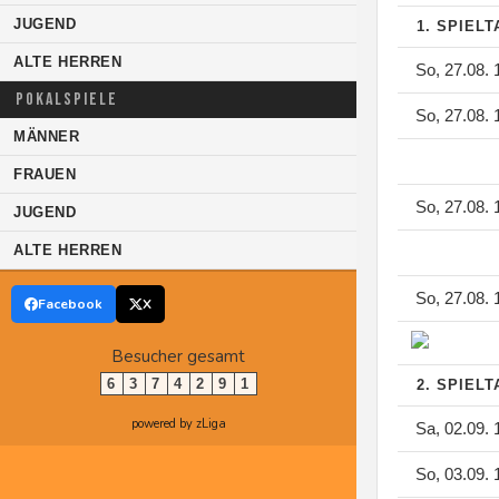
JUGEND
1. SPIEL
ALTE HERREN
So, 27.08. 
POKALSPIELE
So, 27.08. 
MÄNNER
FRAUEN
So, 27.08. 
JUGEND
ALTE HERREN
So, 27.08. 
Facebook
X
Besucher gesamt
6
3
7
4
2
9
1
2. SPIEL
powered by zLiga
Sa, 02.09. 
So, 03.09. 