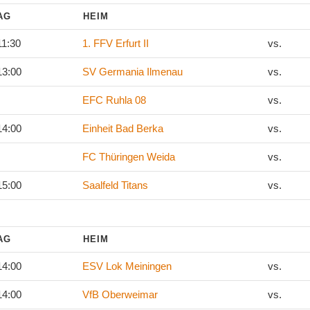
TAG
HEIM
11:30
1. FFV Erfurt II
vs.
13:00
SV Germania Ilmenau
vs.
EFC Ruhla 08
vs.
14:00
Einheit Bad Berka
vs.
FC Thüringen Weida
vs.
15:00
Saalfeld Titans
vs.
TAG
HEIM
14:00
ESV Lok Meiningen
vs.
14:00
VfB Oberweimar
vs.