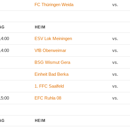
FC Thüringen Weida
vs.
TAG
HEIM
14:00
ESV Lok Meiningen
vs.
14:00
VfB Oberweimar
vs.
BSG Wismut Gera
vs.
Einheit Bad Berka
vs.
1. FFC Saalfeld
vs.
15:00
EFC Ruhla 08
vs.
TAG
HEIM