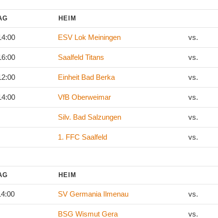
TAG
HEIM
14:00
ESV Lok Meiningen
vs.
16:00
Saalfeld Titans
vs.
12:00
Einheit Bad Berka
vs.
14:00
VfB Oberweimar
vs.
Silv. Bad Salzungen
vs.
1. FFC Saalfeld
vs.
TAG
HEIM
14:00
SV Germania Ilmenau
vs.
BSG Wismut Gera
vs.