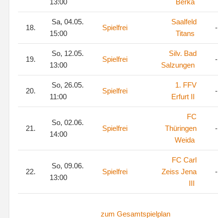
13:00
Berka
Sa, 04.05.
Saalfeld
18.
Spielfrei
-
15:00
Titans
So, 12.05.
Silv. Bad
19.
Spielfrei
-
13:00
Salzungen
So, 26.05.
1. FFV
20.
Spielfrei
-
11:00
Erfurt II
FC
So, 02.06.
21.
Spielfrei
Thüringen
-
14:00
Weida
FC Carl
So, 09.06.
22.
Spielfrei
Zeiss Jena
-
13:00
III
zum Gesamtspielplan