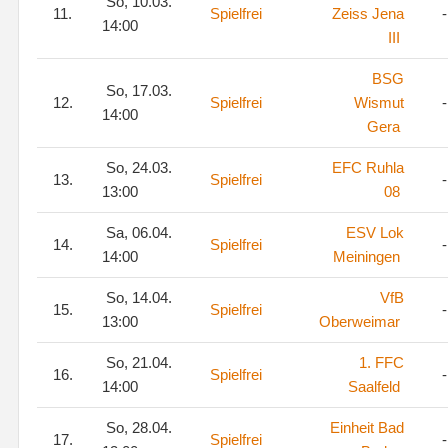
So, 10.03.
11.
Spielfrei
Zeiss Jena
-
14:00
III
BSG
So, 17.03.
12.
Spielfrei
Wismut
-
14:00
Gera
So, 24.03.
EFC Ruhla
13.
Spielfrei
-
13:00
08
Sa, 06.04.
ESV Lok
14.
Spielfrei
-
14:00
Meiningen
So, 14.04.
VfB
15.
Spielfrei
-
13:00
Oberweimar
So, 21.04.
1. FFC
16.
Spielfrei
-
14:00
Saalfeld
So, 28.04.
Einheit Bad
17.
Spielfrei
-