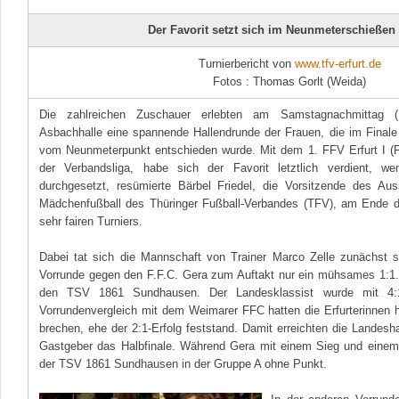
Der Favorit setzt sich im Neunmeterschießen
Turnierbericht von
www.tfv-erfurt.de
Fotos : Thomas Gorlt (Weida)
Die zahlreichen Zuschauer erlebten am Samstagnachmittag (
Asbachhalle eine spannende Hallendrunde der Frauen, die im Final
vom Neunmeterpunkt entschieden wurde. Mit dem 1. FFV Erfurt I (Fot
der Verbandsliga, habe sich der Favorit letztlich verdient, w
durchgesetzt, resümierte Bärbel Friedel, die Vorsitzende des Au
Mädchenfußball des Thüringer Fußball-Verbandes (TFV), am Ende d
sehr fairen Turniers.
Dabei tat sich die Mannschaft von Trainer Marco Zelle zunächst s
Vorrunde gegen den F.F.C. Gera zum Auftakt nur ein mühsames 1:1.
den TSV 1861 Sundhausen. Der Landesklassist wurde mit 4:
Vorrundenvergleich mit dem Weimarer FFC hatten die Erfurterinnen 
brechen, ehe der 2:1-Erfolg feststand. Damit erreichten die Landesh
Gastgeber das Halbfinale. Während Gera mit einem Sieg und einem 
der TSV 1861 Sundhausen in der Gruppe A ohne Punkt.