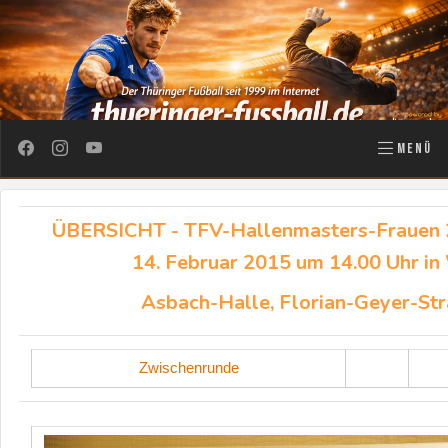
MENÜ
ÜBERSICHT - TFV-Hallenmasters-Frauen 
14. Februar 2015 um 14.00 Uhr i
Asbach-Halle, Florian-Geyer-St
Zwischenrunde