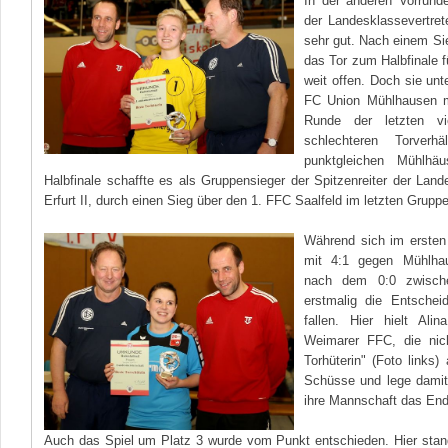
In der anderen Vorrunde
der Landesklassevertre
sehr gut. Nach einem S
das Tor zum Halbfinale f
weit offen. Doch sie unt
FC Union Mühlhausen m
Runde der letzten v
schlechteren Torverh
punktgleichen Mühlhä
Halbfinale schaffte es als Gruppensieger der Spitzenreiter der Lan
Erfurt II, durch einen Sieg über den 1. FFC Saalfeld im letzten Gruppe
Während sich im ersten H
mit 4:1 gegen Mühlha
nach dem 0:0 zwische
erstmalig die Entsche
fallen. Hier hielt Ali
Weimarer FFC, die nic
Torhüterin" (Foto links
Schüsse und lege damit
ihre Mannschaft das Ends
Auch das Spiel um Platz 3 wurde vom Punkt entschieden. Hier sta