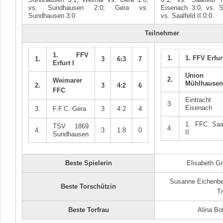
vs. Sundhausen 2:0; Gera vs.
Eisenach 3:0, vs. S
Sundhausen 3:0
vs. Saalfeld II 0:0
Teilnehmer
1. FFV
1.
1. FFV Erfurt
1.
3
6:3
7
Erfurt I
Union
2.
Weimarer
Mühlhausen
2.
3
4:2
6
FFC
Eintracht
3.
Eisenach
3.
F.F.C. Gera
3
4:2
4
1. FFC Saal
TSV 1869
4.
4.
3
1:8
0
II
Sundhausen
Beste Spielerin
Elisabeth Gr
Susanne Eichenbe
Beste Torschützin
Tr
Beste Torfrau
Alina Bo