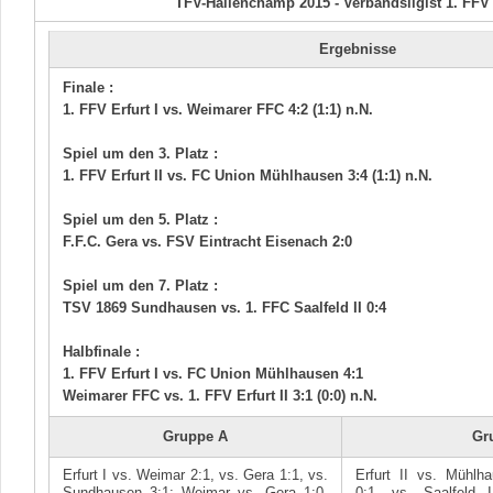
TFV-Hallenchamp 2015 - Verbandsligist 1. FFV E
Ergebnisse
Finale :
1. FFV Erfurt I vs. Weimarer FFC 4:2 (1:1) n.N.
Spiel um den 3. Platz :
1. FFV Erfurt II vs. FC Union Mühlhausen 3:4 (1:1) n.N.
Spiel um den 5. Platz :
F.F.C. Gera vs. FSV Eintracht Eisenach 2:0
Spiel um den 7. Platz :
TSV 1869 Sundhausen vs. 1. FFC Saalfeld II 0:4
Halbfinale :
1. FFV Erfurt I vs. FC Union Mühlhausen 4:1
Weimarer FFC vs. 1. FFV Erfurt II 3:1 (0:0) n.N.
Gruppe A
Gr
Erfurt I vs. Weimar 2:1, vs. Gera 1:1, vs.
Erfurt II vs. Mühlh
Sundhausen 3:1; Weimar vs. Gera 1:0,
0:1, vs. Saalfeld 