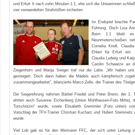
und Erfurt II nach zehn Minuten 1:1, ehe sich die Unioerinnen schließ
vier verwandelten Strafstößen sicherten.
Im Endspiel brachte Pa
Führung. Doch Lisa And
Beim 1:1 blieb e
Neunmeterschießen net
Cornelia Knoll, Claudi
Ehlert für Erfurt ein
Claudia Ludwig und Katja
Carolin Schwarze an de
Ziegenhorn und Manja Seeger traf nur die Latte. „Wir haben u
gesteigert. Doch dann haben die Mädels auch kämpferisch zugel
zusammengearbeitet", bilanzierte Marco Zelle, der Trainer des Titelg
Die Siegerehrung nahmen Bärbel Friedel und Peter Brenn, der 1. T
ehrten auch Susanne Eichenberg (Union Mühlhausen-Foto Mitte), di
Torschützin" wurde, sowie Elisabeth Gremmler (Foto unten) vo
Vorschlag der TFV-Trainer Christian Kucharz und Hubert Steinmetz a
wurde.
Viel Lob gab es für den Weimarer FFC, der sich unter Leitung 