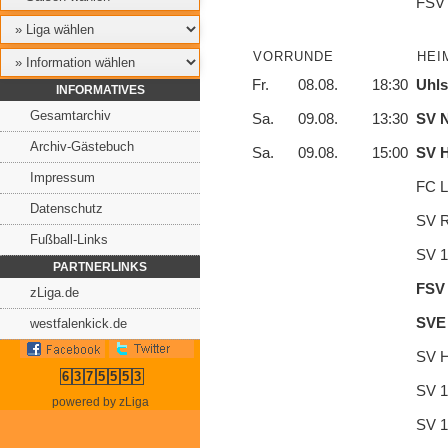
FSV 
VORRUNDE
HEI
Fr.
08.08.
18:30
Uhls
INFORMATIVES
Gesamtarchiv
Sa.
09.08.
13:30
SV N
Archiv-Gästebuch
Sa.
09.08.
15:00
SV 
Impressum
FC L
Datenschutz
SV R
Fußball-Links
SV 1
PARTNERLINKS
FSV 
zLiga.de
SVE 
westfalenkick.de
SV H
6
3
7
5
5
5
3
SV 1
powered by zLiga
SV 1