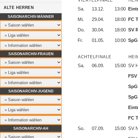
VIERTELFINALE
HEI
ALTE HERREN
Sa.
13.12.
13:00
Eint
SAISONARCHIV-MÄNNER
Mi.
29.04.
18:00
FC T
Do.
30.04.
18:00
SV R
Fr.
01.05.
10:00
SpG 
SAISONARCHIV-FRAUEN
ACHTELFINALE
HEI
Sa.
06.09.
15:00
SV H
FSV 
SpG 
SAISONARCHIV-JUGEND
SpG 
Eint
FC T
So.
07.09.
15:00
SV Ni
SAISONARCHIV-AH