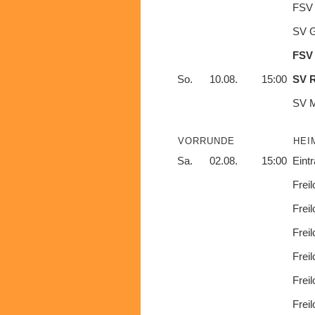
FSV 
SV G
FSV
So.
10.08.
15:00
SV R
SV 
VORRUNDE
HEI
Sa.
02.08.
15:00
Eintr
Frei
Frei
Frei
Frei
Frei
Frei