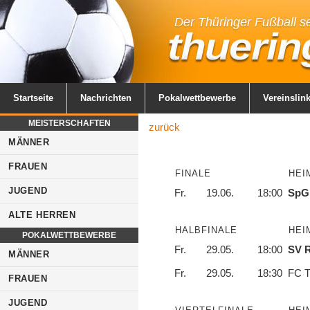
Startseite
Nachrichten
Pokalwettbewerbe
Vereinslin
MEISTERSCHAFTEN
zurück
MÄNNER
FRAUEN
FINALE
HEI
JUGEND
Fr.
19.06.
18:00
SpG 
ALTE HERREN
HALBFINALE
HEI
POKALWETTBEWERBE
Fr.
29.05.
18:00
SV R
MÄNNER
Fr.
29.05.
18:30
FC T
FRAUEN
JUGEND