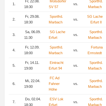
Fr, 22.08.
Molsdorfer
Sportfrd.
1.
vs.
18:30
SV 57
Marbach
Fr, 29.08.
Sportfrd.
SG Lache
2.
vs.
18:30
Marbach
Erfurt II
Sa, 06.09.
SG Lache
Sportfrd.
3.
vs.
11:30
Erfurt
Marbach
Fr, 12.09.
Sportfrd.
Fortuna
4.
vs.
18:00
Marbach
Ermstedt
Fr, 14.11.
Eintracht
Sportfrd.
5.
vs.
19:00
Erfurt 94
Marbach
FC Ad
Mi, 22.04.
Sportfrd.
6.
Fahner
vs.
19:00
Marbach
Höhe
Do, 02.04.
ESV Lok
Sportfrd.
7.
vs.
18:30
Erfurt
Marbach