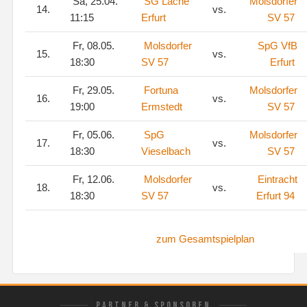
Sa, 25.04.
SG Lache
Molsdorfer
14.
vs.
11:15
Erfurt
SV 57
Fr, 08.05.
Molsdorfer
SpG VfB
15.
vs.
18:30
SV 57
Erfurt
Fr, 29.05.
Fortuna
Molsdorfer
16.
vs.
19:00
Ermstedt
SV 57
Fr, 05.06.
SpG
Molsdorfer
17.
vs.
18:30
Vieselbach
SV 57
Fr, 12.06.
Molsdorfer
Eintracht
18.
vs.
18:30
SV 57
Erfurt 94
zum Gesamtspielplan
PARTNER & SPONSOREN