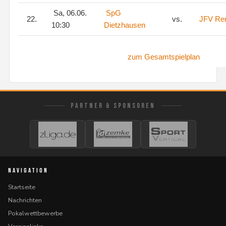
Sa, 06.06.
SpG
22.
vs.
JFV Ren
10:30
Dietzhausen
zum Gesamtspielplan
PARTNER & SPONSOREN
NAVIGATION
Startseite
Nachrichten
Pokalwettbewerbe