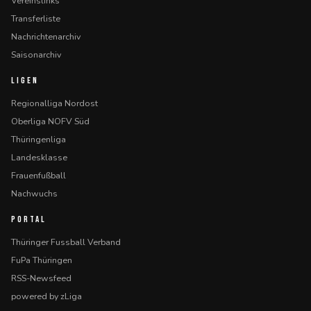
Vereinslinks
Transferliste
Nachrichtenarchiv
Saisonarchiv
LIGEN
Regionalliga Nordost
Oberliga NOFV Süd
Thüringenliga
Landesklasse
Frauenfußball
Nachwuchs
PORTAL
Thüringer Fussball Verband
FuPa Thüringen
RSS-Newsfeed
powered by zLiga