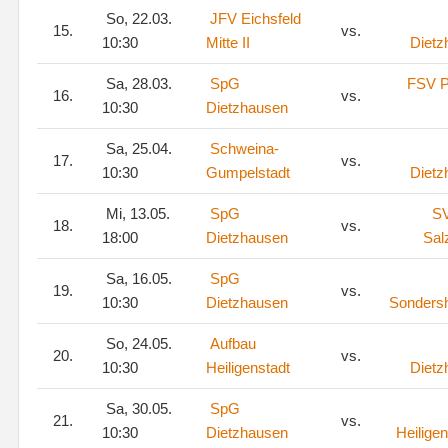
So, 22.03.
JFV Eichsfeld
15.
vs.
10:30
Mitte II
Dietz
Sa, 28.03.
SpG
FSV P
16.
vs.
10:30
Dietzhausen
Sa, 25.04.
Schweina-
17.
vs.
10:30
Gumpelstadt
Dietz
Mi, 13.05.
SpG
S
18.
vs.
18:00
Dietzhausen
Sal
Sa, 16.05.
SpG
19.
vs.
10:30
Dietzhausen
Sonders
So, 24.05.
Aufbau
20.
vs.
10:30
Heiligenstadt
Dietz
Sa, 30.05.
SpG
21.
vs.
10:30
Dietzhausen
Heiligen