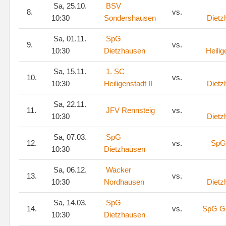
Sa, 25.10.
BSV
8.
vs.
10:30
Sondershausen
Dietz
Sa, 01.11.
SpG
9.
vs.
10:30
Dietzhausen
Heilig
Sa, 15.11.
1. SC
10.
vs.
10:30
Heiligenstadt II
Dietz
Sa, 22.11.
11.
JFV Rennsteig
vs.
10:30
Dietz
Sa, 07.03.
SpG
12.
vs.
SpG 
10:30
Dietzhausen
Sa, 06.12.
Wacker
13.
vs.
10:30
Nordhausen
Dietz
Sa, 14.03.
SpG
14.
vs.
SpG G
10:30
Dietzhausen