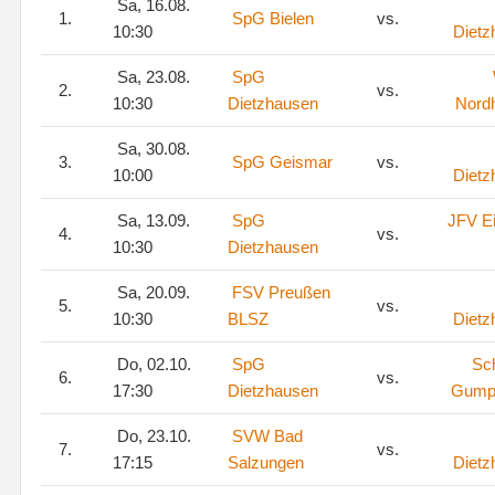
Sa, 16.08.
1.
SpG Bielen
vs.
10:30
Dietz
Sa, 23.08.
SpG
2.
vs.
10:30
Dietzhausen
Nord
Sa, 30.08.
3.
SpG Geismar
vs.
10:00
Dietz
Sa, 13.09.
SpG
JFV Ei
4.
vs.
10:30
Dietzhausen
Sa, 20.09.
FSV Preußen
5.
vs.
10:30
BLSZ
Dietz
Do, 02.10.
SpG
Sc
6.
vs.
17:30
Dietzhausen
Gumpe
Do, 23.10.
SVW Bad
7.
vs.
17:15
Salzungen
Dietz