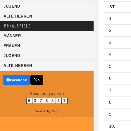
JUGEND
ST
ALTE HERREN
1.
POKALSPIELE
2.
MÄNNER
3.
FRAUEN
4.
JUGEND
ALTE HERREN
5.
6.
Facebook
X
7.
Besucher gesamt
6
3
7
6
8
2
1
8.
powered by zLiga
9.
10.