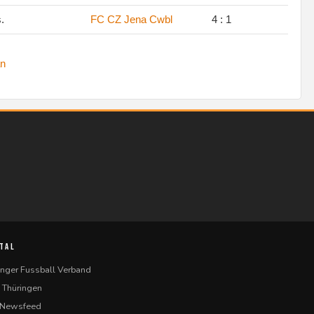
s.
FC CZ Jena Cwbl
4 : 1
n
TAL
inger Fussball Verband
 Thüringen
-Newsfeed