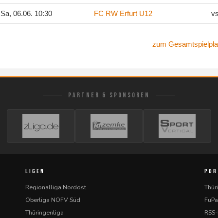
Sa, 06.06. 10:30
FC RW Erfurt U12
v
zum Gesamtspielpla
PARTNER & SPONSOREN
LIGEN
POR
Regionalliga Nordost
Thür
Oberliga NOFV Süd
FuPa
Thüringenliga
RSS