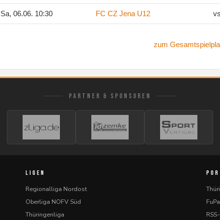
Sa, 06.06. 10:30
FC CZ Jena U12
v
zum Gesamtspielpla
PARTNER & SPONSOREN
LIGEN
POR
Regionalliga Nordost
Thür
Oberliga NOFV Süd
FuPa
Thüringenliga
RSS