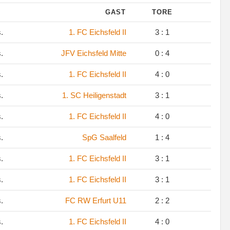
GAST
TORE
s.
1. FC Eichsfeld II
3 : 1
s.
JFV Eichsfeld Mitte
0 : 4
s.
1. FC Eichsfeld II
4 : 0
s.
1. SC Heiligenstadt
3 : 1
s.
1. FC Eichsfeld II
4 : 0
s.
SpG Saalfeld
1 : 4
s.
1. FC Eichsfeld II
3 : 1
s.
1. FC Eichsfeld II
3 : 1
s.
FC RW Erfurt U11
2 : 2
s.
1. FC Eichsfeld II
4 : 0