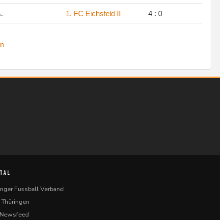
s.
1. FC Eichsfeld II
4 : 0
n
TAL
inger Fussball Verband
 Thüringen
-Newsfeed