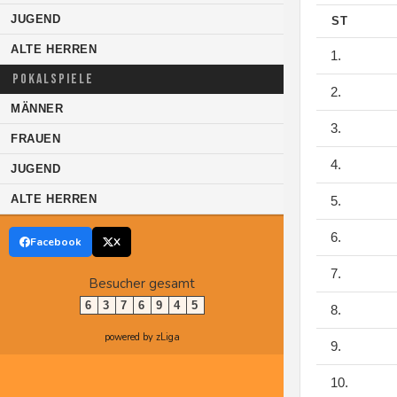
JUGEND
ST
ALTE HERREN
1.
POKALSPIELE
2.
MÄNNER
3.
FRAUEN
4.
JUGEND
ALTE HERREN
5.
6.
Facebook
X
7.
Besucher gesamt
6
3
7
6
9
4
5
8.
powered by zLiga
9.
10.