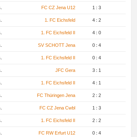
s.
FC CZ Jena U12
1 : 3
s.
1. FC Eichsfeld
4 : 2
s.
1. FC Eichsfeld II
4 : 0
s.
SV SCHOTT Jena
0 : 4
s.
1. FC Eichsfeld II
0 : 4
s.
JFC Gera
3 : 1
s.
1. FC Eichsfeld II
4 : 1
s.
FC Thüringen Jena
2 : 2
s.
FC CZ Jena Cwbl
1 : 3
s.
1. FC Eichsfeld II
2 : 2
s.
FC RW Erfurt U12
0 : 4