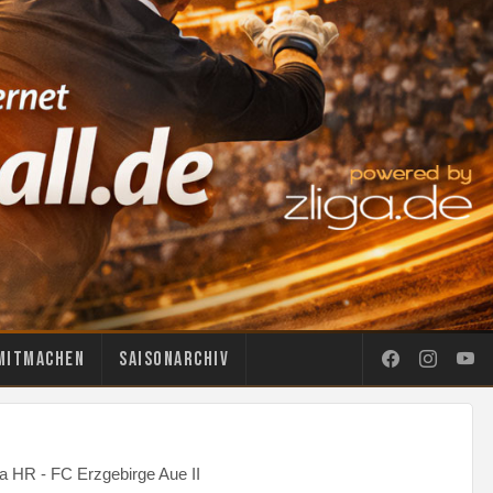
Mitmachen
Saisonarchiv
a HR - FC Erzgebirge Aue II