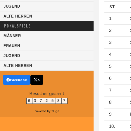
JUGEND
ST
ALTE HERREN
1.
S
POKALSPIELE
2.
S
MÄNNER
3.
S
FRAUEN
4.
S
JUGEND
ALTE HERREN
5.
S
6.
S
Facebook
X
7.
S
Besucher gesamt
6
3
7
2
5
8
7
8.
S
powered by zLiga
9.
F
10.
S