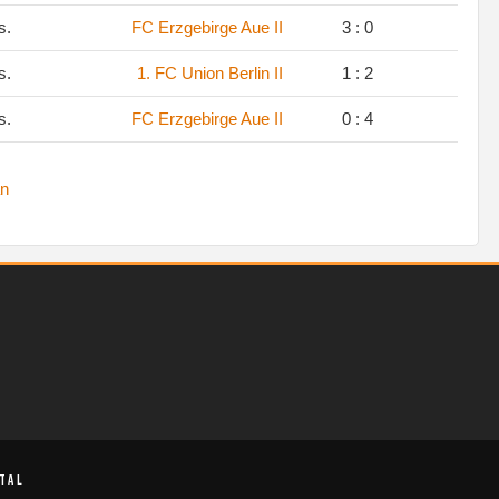
s.
FC Erzgebirge Aue II
3 : 0
s.
1. FC Union Berlin II
1 : 2
s.
FC Erzgebirge Aue II
0 : 4
n
TAL