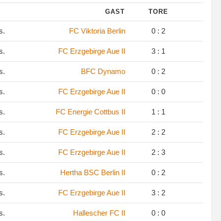
GAST
TORE
s.
FC Viktoria Berlin
0 : 2
s.
FC Erzgebirge Aue II
3 : 1
s.
BFC Dynamo
0 : 2
s.
FC Erzgebirge Aue II
0 : 0
s.
FC Energie Cottbus II
1 : 1
s.
FC Erzgebirge Aue II
2 : 2
s.
FC Erzgebirge Aue II
2 : 3
s.
Hertha BSC Berlin II
0 : 2
s.
FC Erzgebirge Aue II
3 : 2
s.
Hallescher FC II
0 : 0