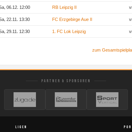
a, 06.12. 12:00
RB Leipzig II
v
a, 22.11. 13:30
FC Erzgebirge Aue II
v
a, 29.11. 12:30
1. FC Lok Leipzig
v
zum Gesamtspielpla
PARTNER & SPONSOREN
LIGEN
POR