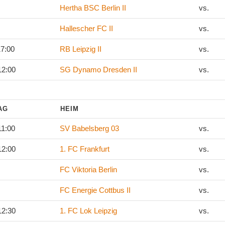
Hertha BSC Berlin II
vs.
Hallescher FC II
vs.
17:00
RB Leipzig II
vs.
12:00
SG Dynamo Dresden II
vs.
TAG
HEIM
11:00
SV Babelsberg 03
vs.
12:00
1. FC Frankfurt
vs.
FC Viktoria Berlin
vs.
FC Energie Cottbus II
vs.
12:30
1. FC Lok Leipzig
vs.