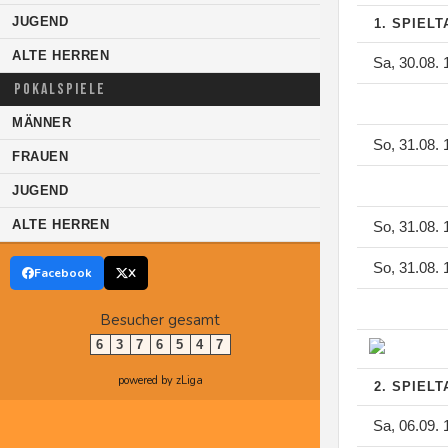
JUGEND
1. SPIEL
ALTE HERREN
Sa, 30.08. 
POKALSPIELE
MÄNNER
So, 31.08. 
FRAUEN
JUGEND
ALTE HERREN
So, 31.08. 
So, 31.08. 
Facebook
X
Besucher gesamt
6
3
7
6
5
4
7
powered by zLiga
2. SPIEL
Sa, 06.09. 