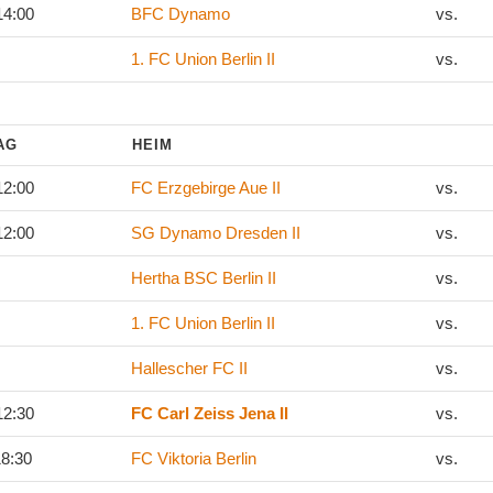
14:00
BFC Dynamo
vs.
1. FC Union Berlin II
vs.
TAG
HEIM
12:00
FC Erzgebirge Aue II
vs.
12:00
SG Dynamo Dresden II
vs.
Hertha BSC Berlin II
vs.
1. FC Union Berlin II
vs.
Hallescher FC II
vs.
12:30
FC Carl Zeiss Jena II
vs.
18:30
FC Viktoria Berlin
vs.