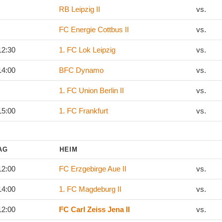
RB Leipzig II
vs.
FC Energie Cottbus II
vs.
12:30
1. FC Lok Leipzig
vs.
14:00
BFC Dynamo
vs.
1. FC Union Berlin II
vs.
15:00
1. FC Frankfurt
vs.
TAG
HEIM
12:00
FC Erzgebirge Aue II
vs.
14:00
1. FC Magdeburg II
vs.
12:00
FC Carl Zeiss Jena II
vs.