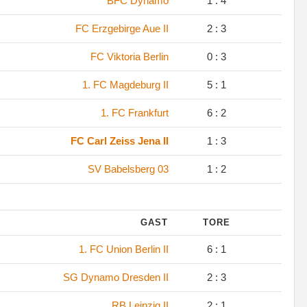
BFC Dynamo
1 : 4
FC Erzgebirge Aue II
2 : 3
FC Viktoria Berlin
0 : 3
1. FC Magdeburg II
5 : 1
1. FC Frankfurt
6 : 2
FC Carl Zeiss Jena II
1 : 3
SV Babelsberg 03
1 : 2
GAST
TORE
1. FC Union Berlin II
6 : 1
SG Dynamo Dresden II
2 : 3
RB Leipzig II
2 : 1