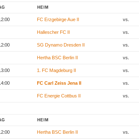
TAG
HEIM
12:00
FC Erzgebirge Aue II
vs.
Hallescher FC II
vs.
12:00
SG Dynamo Dresden II
vs.
Hertha BSC Berlin II
vs.
13:00
1. FC Magdeburg II
vs.
14:00
FC Carl Zeiss Jena II
vs.
FC Energie Cottbus II
vs.
TAG
HEIM
12:00
Hertha BSC Berlin II
vs.