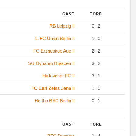
GAST
TORE
RB Leipzig II
0 : 2
1. FC Union Berlin II
1 : 0
FC Erzgebirge Aue II
2 : 2
SG Dynamo Dresden II
3 : 2
Hallescher FC II
3 : 1
FC Carl Zeiss Jena II
1 : 0
Hertha BSC Berlin II
0 : 1
GAST
TORE