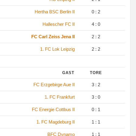
Hertha BSC Berlin II
0 : 2
Hallescher FC II
4 : 0
FC Carl Zeiss Jena II
2 : 2
1. FC Lok Leipzig
2 : 2
GAST
TORE
FC Erzgebirge Aue II
3 : 2
1. FC Frankfurt
3 : 0
FC Energie Cottbus II
0 : 1
1. FC Magdeburg II
1 : 1
BFC Dynamo
1 : 1