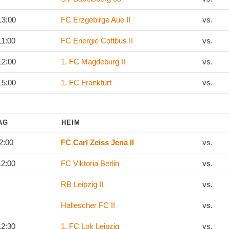
13:00
FC Erzgebirge Aue II
vs.
11:00
FC Energie Cottbus II
vs.
12:00
1. FC Magdeburg II
vs.
15:00
1. FC Frankfurt
vs.
TAG
HEIM
2:00
FC Carl Zeiss Jena II
vs.
12:00
FC Viktoria Berlin
vs.
RB Leipzig II
vs.
Hallescher FC II
vs.
12:30
1. FC Lok Leipzig
vs.