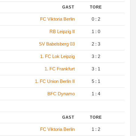
GAST
TORE
FC Viktoria Berlin
0 : 2
RB Leipzig II
1 : 0
SV Babelsberg 03
2 : 3
1. FC Lok Leipzig
3 : 2
1. FC Frankfurt
3 : 1
1. FC Union Berlin II
5 : 1
BFC Dynamo
1 : 4
GAST
TORE
FC Viktoria Berlin
1 : 2