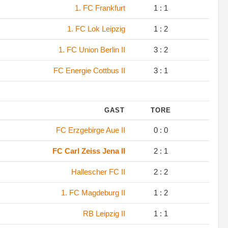
1. FC Frankfurt
1 : 1
1. FC Lok Leipzig
1 : 2
1. FC Union Berlin II
3 : 2
FC Energie Cottbus II
3 : 1
GAST
TORE
FC Erzgebirge Aue II
0 : 0
FC Carl Zeiss Jena II
2 : 1
Hallescher FC II
2 : 2
1. FC Magdeburg II
1 : 2
RB Leipzig II
1 : 1