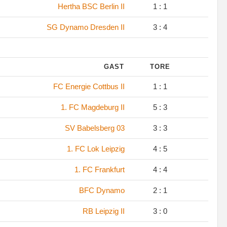
Hertha BSC Berlin II
1 : 1
SG Dynamo Dresden II
3 : 4
GAST
TORE
FC Energie Cottbus II
1 : 1
1. FC Magdeburg II
5 : 3
SV Babelsberg 03
3 : 3
1. FC Lok Leipzig
4 : 5
1. FC Frankfurt
4 : 4
BFC Dynamo
2 : 1
RB Leipzig II
3 : 0