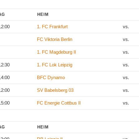
TAG
HEIM
12:00
1. FC Frankfurt
vs.
FC Viktoria Berlin
vs.
1. FC Magdeburg II
vs.
12:30
1. FC Lok Leipzig
vs.
14:00
BFC Dynamo
vs.
12:00
SV Babelsberg 03
vs.
15:00
FC Energie Cottbus II
vs.
TAG
HEIM