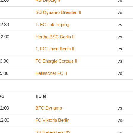
12:00
RB Leipzig II
vs.
SG Dynamo Dresden II
vs.
12:30
1. FC Lok Leipzig
vs.
12:00
Hertha BSC Berlin II
vs.
1. FC Union Berlin II
vs.
13:00
FC Energie Cottbus II
vs.
19:00
Hallescher FC II
vs.
TAG
HEIM
11:00
BFC Dynamo
vs.
12:00
FC Viktoria Berlin
vs.
SV Babelsberg 03
vs.