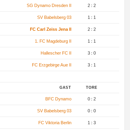
SG Dynamo Dresden II
2 : 2
SV Babelsberg 03
1 : 1
FC Carl Zeiss Jena II
2 : 2
1. FC Magdeburg II
1 : 1
Hallescher FC II
3 : 0
FC Erzgebirge Aue II
3 : 1
GAST
TORE
BFC Dynamo
0 : 2
SV Babelsberg 03
0 : 0
FC Viktoria Berlin
1 : 3