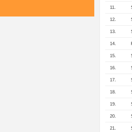
11.
S
12.
S
13.
S
14.
F
15.
S
16.
S
17.
S
18.
S
19.
S
20.
S
21.
S