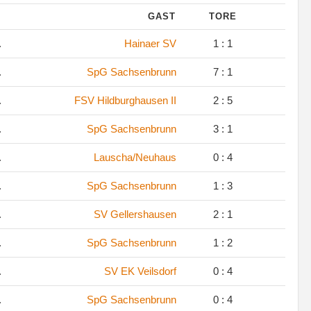
GAST
TORE
.
Hainaer SV
1 : 1
.
SpG Sachsenbrunn
7 : 1
.
FSV Hildburghausen II
2 : 5
.
SpG Sachsenbrunn
3 : 1
.
Lauscha/Neuhaus
0 : 4
.
SpG Sachsenbrunn
1 : 3
.
SV Gellershausen
2 : 1
.
SpG Sachsenbrunn
1 : 2
.
SV EK Veilsdorf
0 : 4
.
SpG Sachsenbrunn
0 : 4