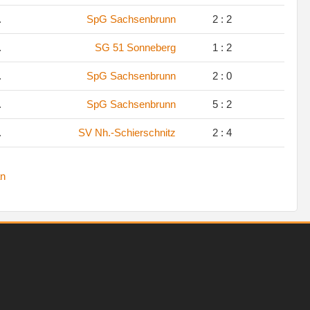
.
SpG Sachsenbrunn
2 : 2
.
SG 51 Sonneberg
1 : 2
.
SpG Sachsenbrunn
2 : 0
.
SpG Sachsenbrunn
5 : 2
.
SV Nh.-Schierschnitz
2 : 4
n