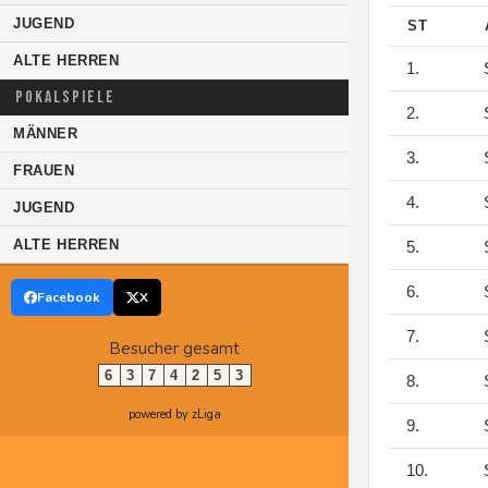
JUGEND
ST
ALTE HERREN
1.
S
POKALSPIELE
2.
S
MÄNNER
3.
S
FRAUEN
4.
S
JUGEND
ALTE HERREN
5.
S
6.
S
Facebook
X
7.
S
Besucher gesamt
6
3
7
4
2
5
3
8.
S
powered by zLiga
9.
S
10.
S