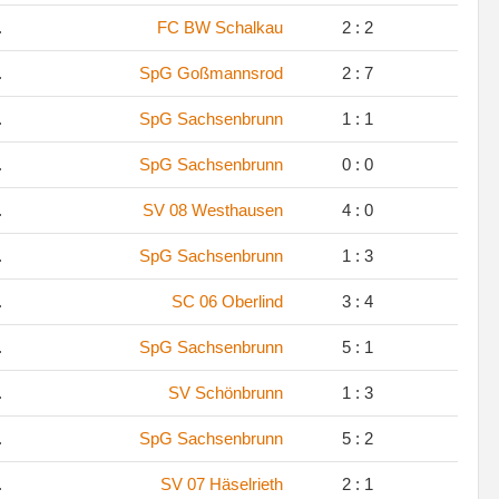
.
FC BW Schalkau
2 : 2
.
SpG Goßmannsrod
2 : 7
.
SpG Sachsenbrunn
1 : 1
.
SpG Sachsenbrunn
0 : 0
.
SV 08 Westhausen
4 : 0
.
SpG Sachsenbrunn
1 : 3
.
SC 06 Oberlind
3 : 4
.
SpG Sachsenbrunn
5 : 1
.
SV Schönbrunn
1 : 3
.
SpG Sachsenbrunn
5 : 2
.
SV 07 Häselrieth
2 : 1