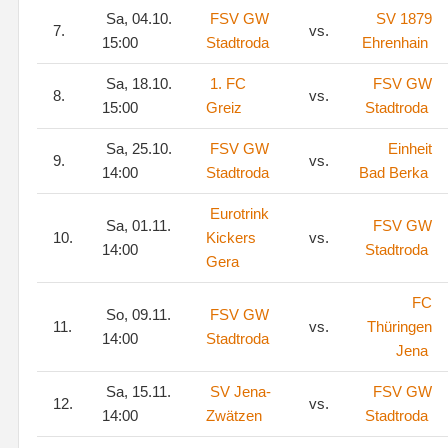
Sa, 04.10.
FSV GW
SV 1879
7.
vs.
15:00
Stadtroda
Ehrenhain
Sa, 18.10.
1. FC
FSV GW
8.
vs.
15:00
Greiz
Stadtroda
Sa, 25.10.
FSV GW
Einheit
9.
vs.
14:00
Stadtroda
Bad Berka
Eurotrink
Sa, 01.11.
FSV GW
10.
Kickers
vs.
14:00
Stadtroda
Gera
FC
So, 09.11.
FSV GW
11.
vs.
Thüringen
14:00
Stadtroda
Jena
Sa, 15.11.
SV Jena-
FSV GW
12.
vs.
14:00
Zwätzen
Stadtroda