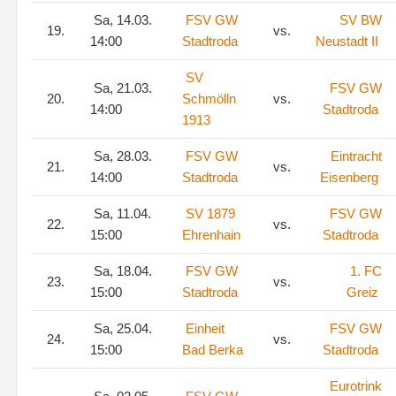
Sa, 14.03.
FSV GW
SV BW
19.
vs.
14:00
Stadtroda
Neustadt II
SV
Sa, 21.03.
FSV GW
20.
Schmölln
vs.
14:00
Stadtroda
1913
Sa, 28.03.
FSV GW
Eintracht
21.
vs.
14:00
Stadtroda
Eisenberg
Sa, 11.04.
SV 1879
FSV GW
22.
vs.
15:00
Ehrenhain
Stadtroda
Sa, 18.04.
FSV GW
1. FC
23.
vs.
15:00
Stadtroda
Greiz
Sa, 25.04.
Einheit
FSV GW
24.
vs.
15:00
Bad Berka
Stadtroda
Eurotrink