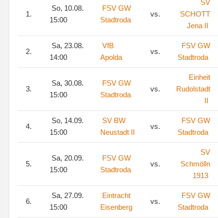
SV
So, 10.08.
FSV GW
1.
vs.
SCHOTT
15:00
Stadtroda
Jena II
Sa, 23.08.
VfB
FSV GW
2.
vs.
14:00
Apolda
Stadtroda
Einheit
Sa, 30.08.
FSV GW
3.
vs.
Rudolstadt
15:00
Stadtroda
II
So, 14.09.
SV BW
FSV GW
4.
vs.
15:00
Neustadt II
Stadtroda
SV
Sa, 20.09.
FSV GW
5.
vs.
Schmölln
15:00
Stadtroda
1913
Sa, 27.09.
Eintracht
FSV GW
6.
vs.
15:00
Eisenberg
Stadtroda