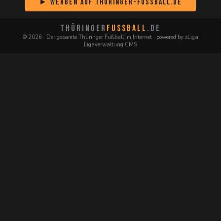
► Werben auf Thüringer-Fussball.de
THÜRINGER
FUSSBALL
.DE
© 2026 · Der gesamte Thüringer Fußball im Internet · powered by zLiga
Ligaverwaltung CMS