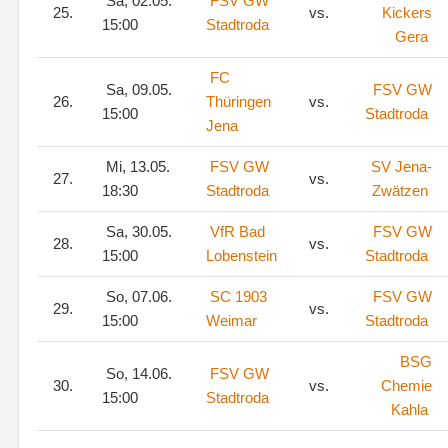
Sa, 02.05.
FSV GW
25.
vs.
Kickers
15:00
Stadtroda
Gera
FC
Sa, 09.05.
FSV GW
26.
Thüringen
vs.
15:00
Stadtroda
Jena
Mi, 13.05.
FSV GW
SV Jena-
27.
vs.
18:30
Stadtroda
Zwätzen
Sa, 30.05.
VfR Bad
FSV GW
28.
vs.
15:00
Lobenstein
Stadtroda
So, 07.06.
SC 1903
FSV GW
29.
vs.
15:00
Weimar
Stadtroda
BSG
So, 14.06.
FSV GW
30.
vs.
Chemie
15:00
Stadtroda
Kahla