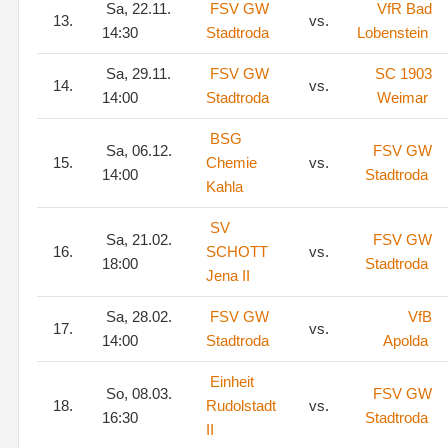
Sa, 22.11.
FSV GW
VfR Bad
13.
vs.
14:30
Stadtroda
Lobenstein
Sa, 29.11.
FSV GW
SC 1903
14.
vs.
14:00
Stadtroda
Weimar
BSG
Sa, 06.12.
FSV GW
15.
Chemie
vs.
14:00
Stadtroda
Kahla
SV
Sa, 21.02.
FSV GW
16.
SCHOTT
vs.
18:00
Stadtroda
Jena II
Sa, 28.02.
FSV GW
VfB
17.
vs.
14:00
Stadtroda
Apolda
Einheit
So, 08.03.
FSV GW
18.
Rudolstadt
vs.
16:30
Stadtroda
II