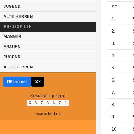
JUGEND
ST
ALTE HERREN
1.
S
POKALSPIELE
2.
S
MÄNNER
3.
S
FRAUEN
4.
S
JUGEND
ALTE HERREN
5.
S
6.
S
Facebook
X
7.
S
Besucher gesamt
6
3
7
3
6
7
1
8.
S
powered by zLiga
9.
S
10.
S