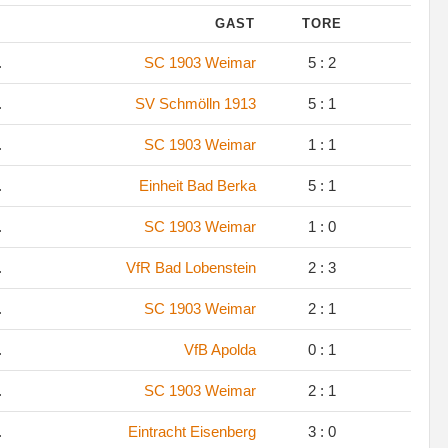
GAST
TORE
.
SC 1903 Weimar
5 : 2
.
SV Schmölln 1913
5 : 1
.
SC 1903 Weimar
1 : 1
.
Einheit Bad Berka
5 : 1
.
SC 1903 Weimar
1 : 0
.
VfR Bad Lobenstein
2 : 3
.
SC 1903 Weimar
2 : 1
.
VfB Apolda
0 : 1
.
SC 1903 Weimar
2 : 1
.
Eintracht Eisenberg
3 : 0