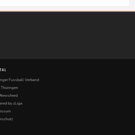
TAL
inger Fussball Verband
 Thüringen
-Newsfeed
red by zLiga
ressum
nschutz