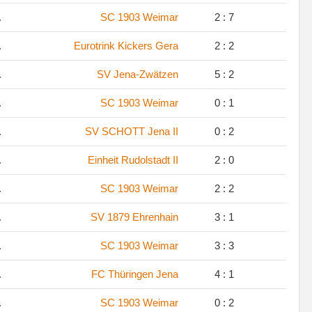
.
SC 1903 Weimar
2 : 7
.
Eurotrink Kickers Gera
2 : 2
.
SV Jena-Zwätzen
5 : 2
.
SC 1903 Weimar
0 : 1
.
SV SCHOTT Jena II
0 : 2
.
Einheit Rudolstadt II
2 : 0
.
SC 1903 Weimar
2 : 2
.
SV 1879 Ehrenhain
3 : 1
.
SC 1903 Weimar
3 : 3
.
FC Thüringen Jena
4 : 1
.
SC 1903 Weimar
0 : 2