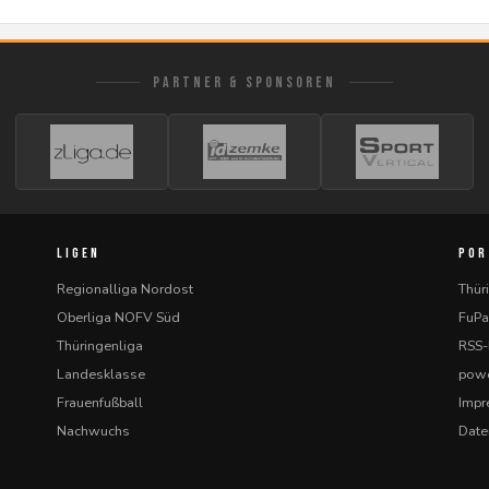
PARTNER & SPONSOREN
LIGEN
POR
Regionalliga Nordost
Thür
Oberliga NOFV Süd
FuPa
Thüringenliga
RSS
Landesklasse
powe
Frauenfußball
Imp
Nachwuchs
Date