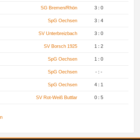
.
SG Bremen/Rhön
3 : 0
.
SpG Oechsen
3 : 4
.
SV Unterbreizbach
3 : 0
.
SV Borsch 1925
1 : 2
.
SpG Oechsen
1 : 0
SpG Oechsen
- : -
.
SpG Oechsen
4 : 1
.
SV Rot-Weiß Buttlar
0 : 5
n