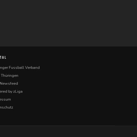
TAL
inger Fussball Verband
 Thüringen
-Newsfeed
red by zLiga
ressum
nschutz