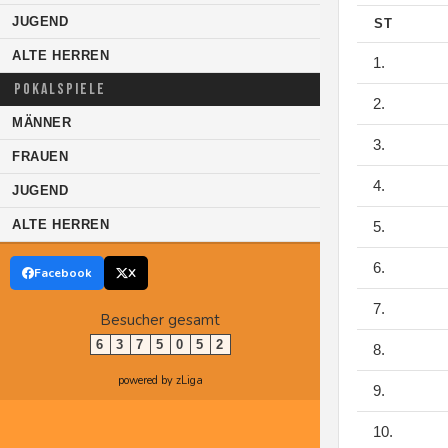
JUGEND
ST
ALTE HERREN
1.
POKALSPIELE
2.
MÄNNER
3.
FRAUEN
4.
JUGEND
ALTE HERREN
5.
6.
Facebook
X
7.
Besucher gesamt
6
3
7
5
0
5
2
8.
powered by zLiga
9.
10.