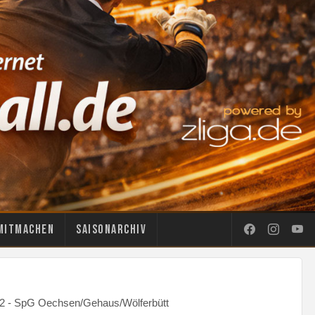
Mitmachen
Saisonarchiv
el 2 - SpG Oechsen/Gehaus/Wölferbütt