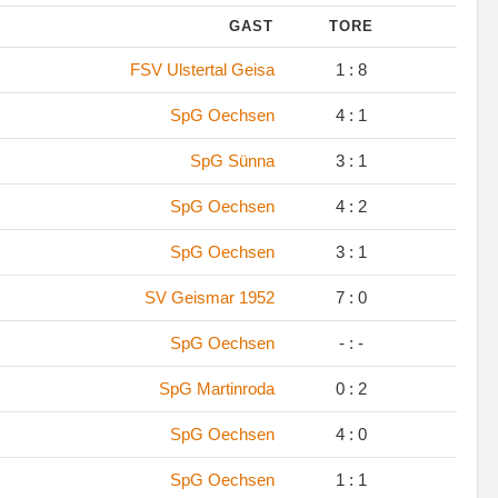
GAST
TORE
.
FSV Ulstertal Geisa
1 : 8
.
SpG Oechsen
4 : 1
.
SpG Sünna
3 : 1
.
SpG Oechsen
4 : 2
.
SpG Oechsen
3 : 1
.
SV Geismar 1952
7 : 0
SpG Oechsen
- : -
.
SpG Martinroda
0 : 2
.
SpG Oechsen
4 : 0
.
SpG Oechsen
1 : 1