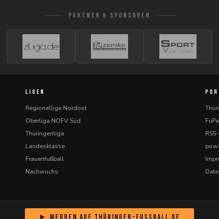
PARTNER & SPONSOREN
LIGEN
POR
Regionalliga Nordost
Thür
Oberliga NOFV Süd
FuPa
Thüringenliga
RSS
Landesklasse
powe
Frauenfußball
Imp
Nachwuchs
Date
► Werben auf Thüringer-Fussball.de