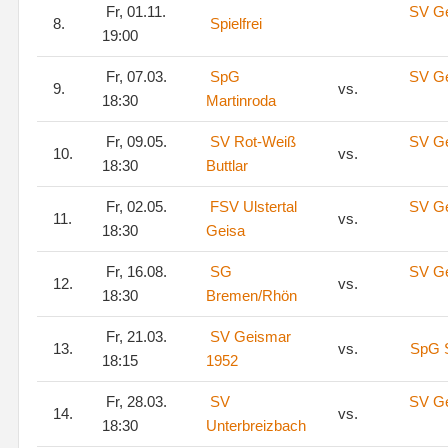
Fr, 01.11.
SV G
8.
Spielfrei
19:00
Fr, 07.03.
SpG
SV G
9.
vs.
18:30
Martinroda
Fr, 09.05.
SV Rot-Weiß
SV G
10.
vs.
18:30
Buttlar
Fr, 02.05.
FSV Ulstertal
SV G
11.
vs.
18:30
Geisa
Fr, 16.08.
SG
SV G
12.
vs.
18:30
Bremen/Rhön
Fr, 21.03.
SV Geismar
13.
vs.
SpG 
18:15
1952
Fr, 28.03.
SV
SV G
14.
vs.
18:30
Unterbreizbach