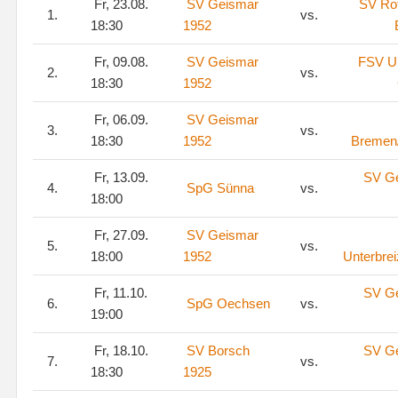
Fr, 23.08.
SV Geismar
SV Ro
1.
vs.
18:30
1952
Fr, 09.08.
SV Geismar
FSV Ul
2.
vs.
18:30
1952
Fr, 06.09.
SV Geismar
3.
vs.
18:30
1952
Bremen
Fr, 13.09.
SV G
4.
SpG Sünna
vs.
18:00
Fr, 27.09.
SV Geismar
5.
vs.
18:00
1952
Unterbre
Fr, 11.10.
SV G
6.
SpG Oechsen
vs.
19:00
Fr, 18.10.
SV Borsch
SV G
7.
vs.
18:30
1925