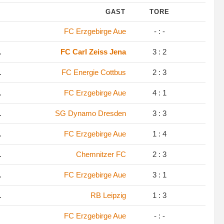
GAST
TORE
FC Erzgebirge Aue
- : -
.
FC Carl Zeiss Jena
3 : 2
.
FC Energie Cottbus
2 : 3
.
FC Erzgebirge Aue
4 : 1
.
SG Dynamo Dresden
3 : 3
.
FC Erzgebirge Aue
1 : 4
.
Chemnitzer FC
2 : 3
.
FC Erzgebirge Aue
3 : 1
.
RB Leipzig
1 : 3
FC Erzgebirge Aue
- : -