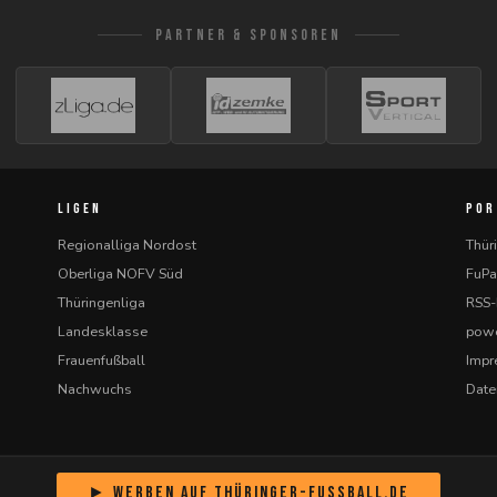
PARTNER & SPONSOREN
LIGEN
POR
Regionalliga Nordost
Thür
Oberliga NOFV Süd
FuPa
Thüringenliga
RSS
Landesklasse
powe
Frauenfußball
Imp
Nachwuchs
Date
► Werben auf Thüringer-Fussball.de