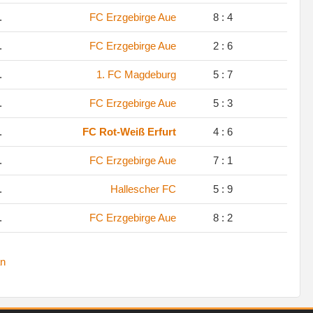
.
FC Erzgebirge Aue
8 : 4
.
FC Erzgebirge Aue
2 : 6
.
1. FC Magdeburg
5 : 7
.
FC Erzgebirge Aue
5 : 3
.
FC Rot-Weiß Erfurt
4 : 6
.
FC Erzgebirge Aue
7 : 1
.
Hallescher FC
5 : 9
.
FC Erzgebirge Aue
8 : 2
n