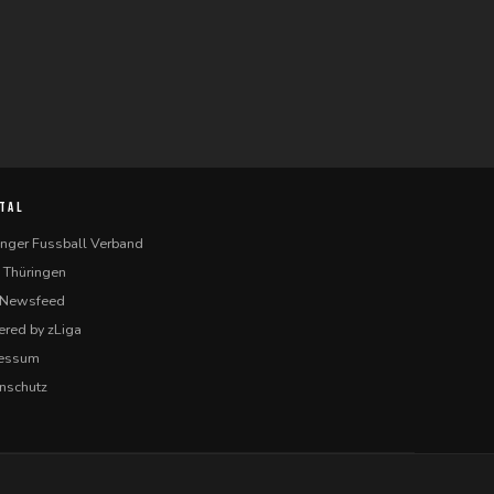
TAL
inger Fussball Verband
 Thüringen
-Newsfeed
red by zLiga
ressum
nschutz