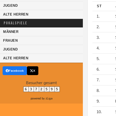
JUGEND
ST
ALTE HERREN
1.
S
POKALSPIELE
2.
S
MÄNNER
3.
S
FRAUEN
4.
S
JUGEND
ALTE HERREN
5.
S
6.
S
Facebook
X
7.
S
Besucher gesamt
6
3
7
2
5
9
5
8.
S
powered by zLiga
9.
F
10.
S