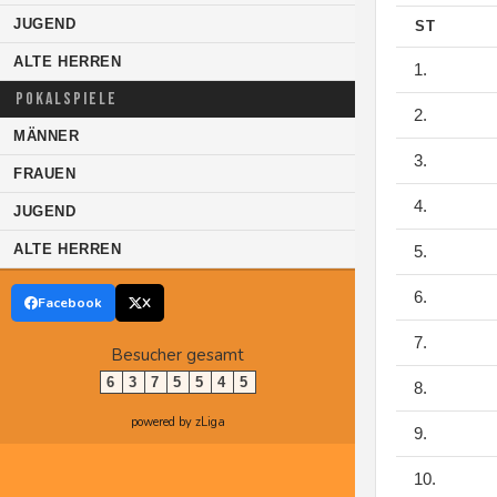
JUGEND
ST
ALTE HERREN
1.
POKALSPIELE
2.
MÄNNER
3.
FRAUEN
4.
JUGEND
ALTE HERREN
5.
6.
Facebook
X
7.
Besucher gesamt
6
3
7
5
5
4
5
8.
powered by zLiga
9.
10.