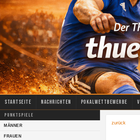
Startseite
Nachrichten
Pokalwettbewerbe
V
PUNKTSPIELE
zurück
MÄNNER
FRAUEN