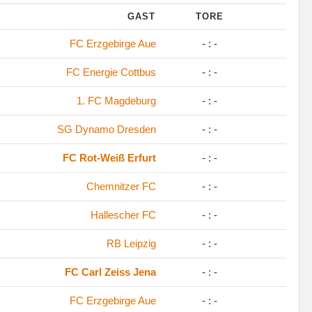
GAST
TORE
FC Erzgebirge Aue
- : -
FC Energie Cottbus
- : -
1. FC Magdeburg
- : -
SG Dynamo Dresden
- : -
FC Rot-Weiß Erfurt
- : -
Chemnitzer FC
- : -
Hallescher FC
- : -
RB Leipzig
- : -
FC Carl Zeiss Jena
- : -
FC Erzgebirge Aue
- : -