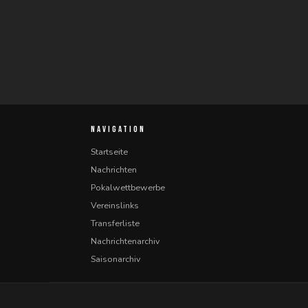
NAVIGATION
Startseite
Nachrichten
Pokalwettbewerbe
Vereinslinks
Transferliste
Nachrichtenarchiv
Saisonarchiv