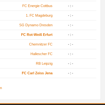
FC Energie Cottbus
- : -
1. FC Magdeburg
- : -
SG Dynamo Dresden
- : -
FC Rot-Weiß Erfurt
- : -
Chemnitzer FC
- : -
Hallescher FC
- : -
RB Leipzig
- : -
FC Carl Zeiss Jena
- : -
n