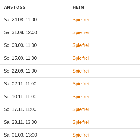
ANSTOSS
HEIM
Sa, 24.08. 11:00
Spielfrei
Sa, 31.08. 12:00
Spielfrei
So, 08.09. 11:00
Spielfrei
So, 15.09. 11:00
Spielfrei
So, 22.09. 11:00
Spielfrei
Sa, 02.11. 11:00
Spielfrei
So, 10.11. 11:00
Spielfrei
So, 17.11. 11:00
Spielfrei
Sa, 23.11. 13:00
Spielfrei
Sa, 01.03. 13:00
Spielfrei