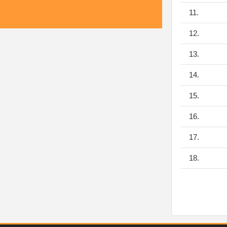
11.
12.
13.
14.
15.
16.
17.
18.