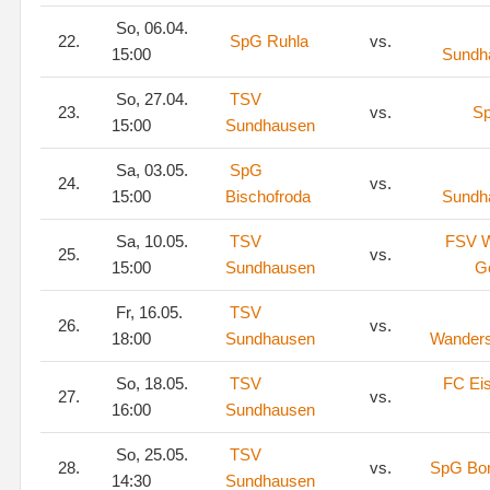
So, 06.04.
22.
SpG Ruhla
vs.
15:00
Sundh
So, 27.04.
TSV
23.
vs.
Sp
15:00
Sundhausen
Sa, 03.05.
SpG
24.
vs.
15:00
Bischofroda
Sundh
Sa, 10.05.
TSV
FSV 
25.
vs.
15:00
Sundhausen
Go
Fr, 16.05.
TSV
26.
vs.
18:00
Sundhausen
Wanders
So, 18.05.
TSV
FC Ei
27.
vs.
16:00
Sundhausen
So, 25.05.
TSV
28.
vs.
SpG Bor
14:30
Sundhausen