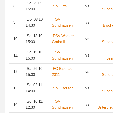
So, 29.09.
8.
SpG Ifta
vs.
15:00
Sundh
Do, 03.10.
TSV
9.
vs.
14:30
Sundhausen
Bisch
So, 13.10.
FSV Wacker
10.
vs.
15:00
Gotha II
Sundh
Sa, 19.10.
TSV
11.
vs.
15:00
Sundhausen
Lei
Sa, 26.10.
FC Eisenach
12.
vs.
15:00
2011
Sundh
So, 03.11.
13.
SpG Borsch II
vs.
14:00
Sundh
So, 10.11.
TSV
14.
vs.
12:30
Sundhausen
Unterbre