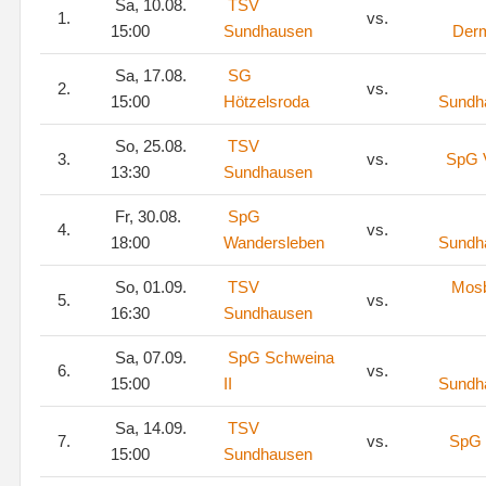
Sa, 10.08.
TSV
1.
vs.
15:00
Sundhausen
Der
Sa, 17.08.
SG
2.
vs.
15:00
Hötzelsroda
Sundh
So, 25.08.
TSV
3.
vs.
SpG 
13:30
Sundhausen
Fr, 30.08.
SpG
4.
vs.
18:00
Wandersleben
Sundh
So, 01.09.
TSV
Mos
5.
vs.
16:30
Sundhausen
Sa, 07.09.
SpG Schweina
6.
vs.
15:00
II
Sundh
Sa, 14.09.
TSV
7.
vs.
SpG 
15:00
Sundhausen