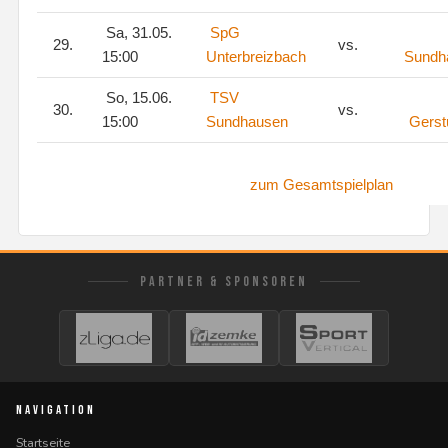
Sa, 31.05.
SpG
29.
vs.
15:00
Unterbreizbach
Sundh
So, 15.06.
TSV
30.
vs.
15:00
Sundhausen
Gerst
zum Gesamtspielplan
PARTNER & SPONSOREN
NAVIGATION
Startseite