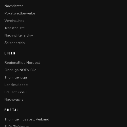
Nachrichten
Pokalwettbewerbe
Vereinslinks
Transferliste
Nachrichtenarchiv
Saisonarchiv
LIGEN
Regionalliga Nordost
Oberliga NOFV Süd
Thüringenliga
Landesklasse
Frauenfußball
Nachwuchs
PORTAL
Thüringer Fussball Verband
FuPa Thüringen