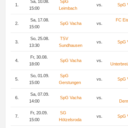
Sa, 10.08.
SpG
1.
vs.
SpG 
15:00
Leimbach
Sa, 17.08.
FC Ei
2.
SpG Vacha
vs.
15:00
So, 25.08.
TSV
3.
vs.
SpG 
13:30
Sundhausen
Fr, 30.08.
4.
SpG Vacha
vs.
18:00
Unterbre
So, 01.09.
SpG
5.
vs.
SpG 
15:00
Gerstungen
Sa, 07.09.
6.
SpG Vacha
vs.
14:00
Der
Fr, 20.09.
SG
7.
vs.
SpG 
15:00
Hötzelsroda