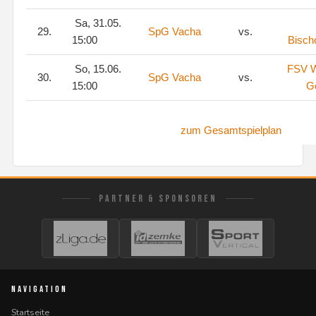
Sa, 31.05.
29.
SpG Vacha
vs.
15:00
Bisch
So, 15.06.
FSV 
30.
SpG Vacha
vs.
15:00
Go
zum Gesamtspielplan
PARTNER & SPONSOREN
NAVIGATION
Startseite