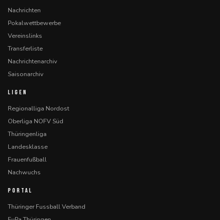
Nachrichten
Pokalwettbewerbe
Vereinslinks
Transferliste
Nachrichtenarchiv
Saisonarchiv
LIGEN
Regionalliga Nordost
Oberliga NOFV Süd
Thüringenliga
Landesklasse
Frauenfußball
Nachwuchs
PORTAL
Thüringer Fussball Verband
FuPa Thüringen