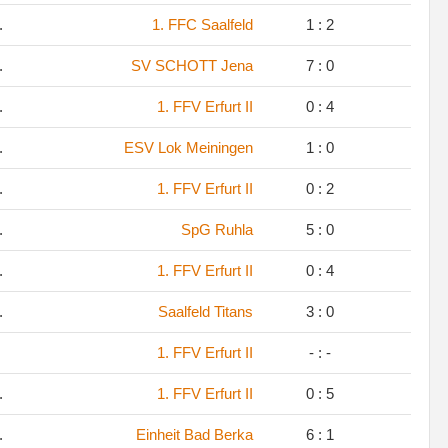
.
1. FFC Saalfeld
1 : 2
.
SV SCHOTT Jena
7 : 0
.
1. FFV Erfurt II
0 : 4
.
ESV Lok Meiningen
1 : 0
.
1. FFV Erfurt II
0 : 2
.
SpG Ruhla
5 : 0
.
1. FFV Erfurt II
0 : 4
.
Saalfeld Titans
3 : 0
1. FFV Erfurt II
- : -
.
1. FFV Erfurt II
0 : 5
.
Einheit Bad Berka
6 : 1