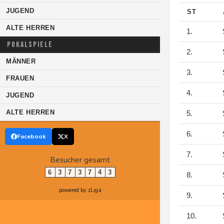
JUGEND
ST
ALTE HERREN
1.
S
POKALSPIELE
2.
S
MÄNNER
3.
S
FRAUEN
4.
S
JUGEND
ALTE HERREN
5.
S
6.
S
Facebook
X
7.
S
Besucher gesamt
6
3
7
3
7
4
3
8.
S
powered by zLiga
9.
S
10.
S