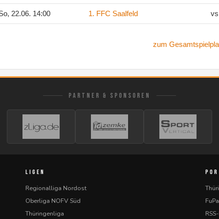
o, 22.06. 14:00
1. FFC Saalfeld
vs
zum Gesamtspielpla
PARTNER & SPONSOREN
LIGEN
POR
Regionalliga Nordost
Thür
Oberliga NOFV Süd
FuPa
Thüringenliga
RSS