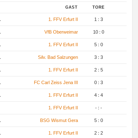
GAST
TORE
.
1. FFV Erfurt II
1 : 3
.
VfB Oberweimar
10 : 0
.
1. FFV Erfurt II
5 : 0
.
Silv. Bad Salzungen
3 : 3
.
1. FFV Erfurt II
2 : 5
.
FC Carl Zeiss Jena III
0 : 3
.
1. FFV Erfurt II
4 : 4
1. FFV Erfurt II
- : -
.
BSG Wismut Gera
5 : 0
.
1. FFV Erfurt II
2 : 2