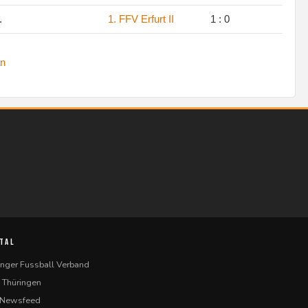
.
1. FFV Erfurt II
1 : 0
n
TAL
inger Fussball Verband
 Thüringen
-Newsfeed