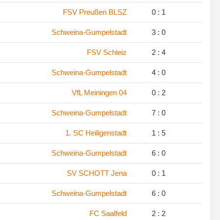
.
FSV Preußen BLSZ
0 : 1
.
Schweina-Gumpelstadt
3 : 0
.
FSV Schleiz
2 : 4
.
Schweina-Gumpelstadt
4 : 0
.
VfL Meiningen 04
0 : 2
.
Schweina-Gumpelstadt
7 : 0
.
1. SC Heiligenstadt
1 : 5
.
Schweina-Gumpelstadt
6 : 0
.
SV SCHOTT Jena
0 : 1
.
Schweina-Gumpelstadt
6 : 0
.
FC Saalfeld
2 : 2