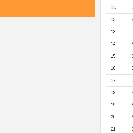
11.
S
12.
S
13.
D
14.
S
15.
S
16.
S
17.
S
18.
S
19.
S
20.
S
21.
S