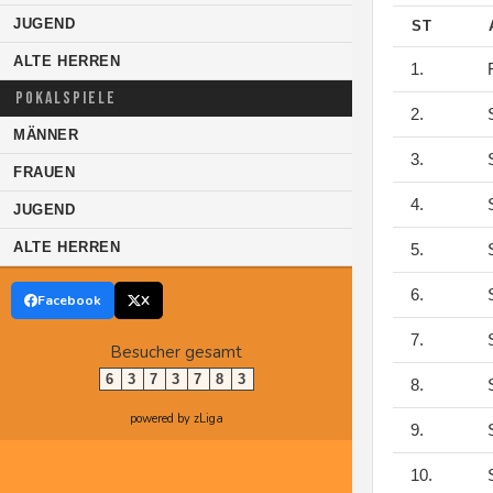
JUGEND
ST
ALTE HERREN
1.
F
POKALSPIELE
2.
S
MÄNNER
3.
S
FRAUEN
4.
S
JUGEND
ALTE HERREN
5.
S
6.
S
Facebook
X
7.
S
Besucher gesamt
6
3
7
3
7
8
3
8.
S
powered by zLiga
9.
S
10.
S