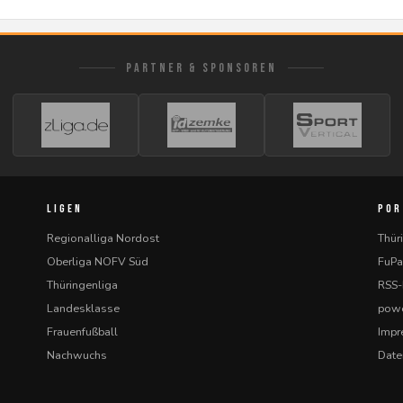
PARTNER & SPONSOREN
LIGEN
POR
Regionalliga Nordost
Thür
Oberliga NOFV Süd
FuPa
Thüringenliga
RSS
Landesklasse
powe
Frauenfußball
Imp
Nachwuchs
Date