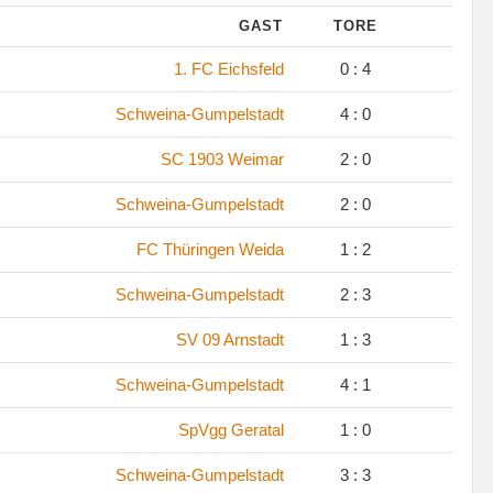
GAST
TORE
.
1. FC Eichsfeld
0 : 4
.
Schweina-Gumpelstadt
4 : 0
.
SC 1903 Weimar
2 : 0
.
Schweina-Gumpelstadt
2 : 0
.
FC Thüringen Weida
1 : 2
.
Schweina-Gumpelstadt
2 : 3
.
SV 09 Arnstadt
1 : 3
.
Schweina-Gumpelstadt
4 : 1
.
SpVgg Geratal
1 : 0
.
Schweina-Gumpelstadt
3 : 3