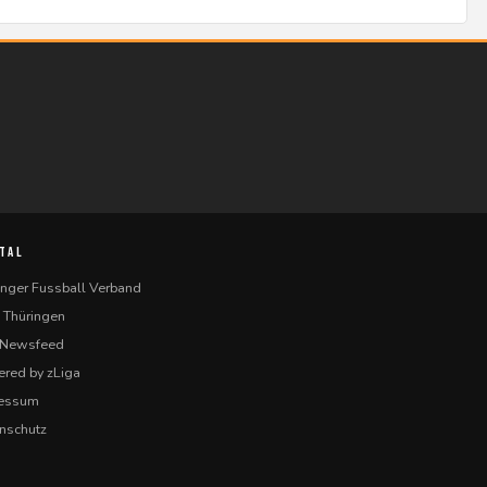
TAL
inger Fussball Verband
 Thüringen
-Newsfeed
red by zLiga
ressum
nschutz