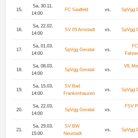
Sa, 30.11.
15.
FC Saalfeld
vs.
SpVgg G
14:00
Sa, 22.02.
16.
SV 09 Arnstadt
vs.
SpVgg G
14:00
Sa, 01.03.
FC
17.
SpVgg Geratal
vs.
14:00
Fahne
Sa, 08.03.
VfL Me
18.
SpVgg Geratal
vs.
14:00
Sa, 15.03.
SV Bad
19.
vs.
SpVgg G
14:00
Frankenhausen
Sa, 22.03.
FSV P
20.
SpVgg Geratal
vs.
14:00
Sa, 29.03.
SV BW
21.
vs.
SpVgg G
15:00
Neustadt