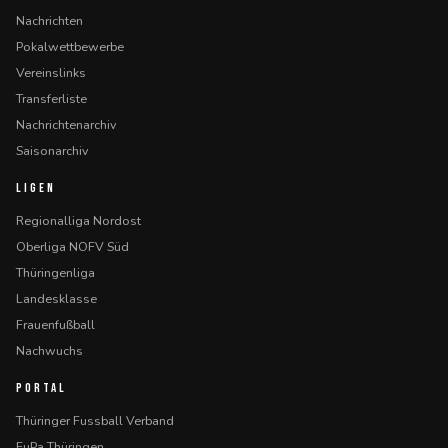
Nachrichten
Pokalwettbewerbe
Vereinslinks
Transferliste
Nachrichtenarchiv
Saisonarchiv
LIGEN
Regionalliga Nordost
Oberliga NOFV Süd
Thüringenliga
Landesklasse
Frauenfußball
Nachwuchs
PORTAL
Thüringer Fussball Verband
FuPa Thüringen