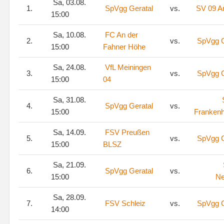
Sa, 03.08.
1.
SpVgg Geratal
vs.
SV 09 Ar
15:00
Sa, 10.08.
FC An der
2.
vs.
SpVgg G
15:00
Fahner Höhe
Sa, 24.08.
VfL Meiningen
3.
vs.
SpVgg G
15:00
04
Sa, 31.08.
4.
SpVgg Geratal
vs.
15:00
Franken
Sa, 14.09.
FSV Preußen
5.
vs.
SpVgg G
15:00
BLSZ
Sa, 21.09.
6.
SpVgg Geratal
vs.
15:00
Ne
Sa, 28.09.
7.
FSV Schleiz
vs.
SpVgg G
14:00