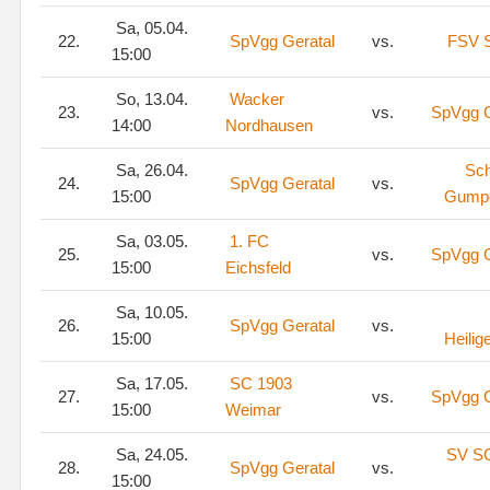
Sa, 05.04.
22.
SpVgg Geratal
vs.
FSV S
15:00
So, 13.04.
Wacker
23.
vs.
SpVgg G
14:00
Nordhausen
Sa, 26.04.
Sch
24.
SpVgg Geratal
vs.
15:00
Gumpe
Sa, 03.05.
1. FC
25.
vs.
SpVgg G
15:00
Eichsfeld
Sa, 10.05.
26.
SpVgg Geratal
vs.
15:00
Heilig
Sa, 17.05.
SC 1903
27.
vs.
SpVgg G
15:00
Weimar
Sa, 24.05.
SV S
28.
SpVgg Geratal
vs.
15:00