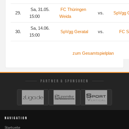
Sa, 31.05.
FC Thüringen
29.
vs.
SpVgg G
15:00
Weida
Sa, 14.06.
30.
SpVgg Geratal
vs.
FC S
15:00
zum Gesamtspielplan
PARTNER & SPONSOREN
NAVIGATION
Startseite