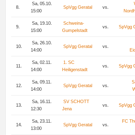
Sa, 05.10.
8.
SpVgg Geratal
vs.
15:00
Nord
Sa, 19.10.
Schweina-
9.
vs.
SpVgg G
15:00
Gumpelstadt
Sa, 26.10.
10.
SpVgg Geratal
vs.
14:00
Ei
Sa, 02.11.
1. SC
11.
vs.
SpVgg G
14:00
Heiligenstadt
Sa, 09.11.
S
12.
SpVgg Geratal
vs.
14:00
W
Sa, 16.11.
SV SCHOTT
13.
vs.
SpVgg G
12:30
Jena
Sa, 23.11.
FC Th
14.
SpVgg Geratal
vs.
13:00