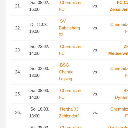
Sa, 08.02.
Chemnitzer
FC Ca
21.
vs.
16:00
FC
Zeiss Je
SV
Di, 11.03.
Chemnitz
22.
Babelsberg
vs.
19:00
F
03
So, 23.02.
Chemnitzer
Z
23.
vs.
14:00
FC
Meuselwi
BSG
So, 02.03.
Chemnitz
24.
Chemie
vs.
13:00
F
Leipzig
Sa, 08.03.
Chemnitzer
B
25.
vs.
14:00
FC
Dyna
So, 16.03.
Hertha 03
Chemnitz
26.
vs.
13:00
Zehlendorf
F
Sa, 29.03.
Chemnitzer
Greifswal