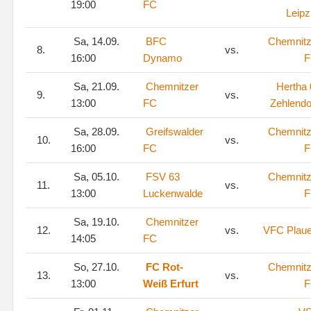
19:00
FC
Leipz
Sa, 14.09.
BFC
Chemnitz
8.
vs.
16:00
Dynamo
F
Sa, 21.09.
Chemnitzer
Hertha 
9.
vs.
13:00
FC
Zehlendo
Sa, 28.09.
Greifswalder
Chemnitz
10.
vs.
16:00
FC
F
Sa, 05.10.
FSV 63
Chemnitz
11.
vs.
13:00
Luckenwalde
F
Sa, 19.10.
Chemnitzer
12.
vs.
VFC Plau
14:05
FC
So, 27.10.
FC Rot-
Chemnitz
13.
vs.
13:00
Weiß Erfurt
F