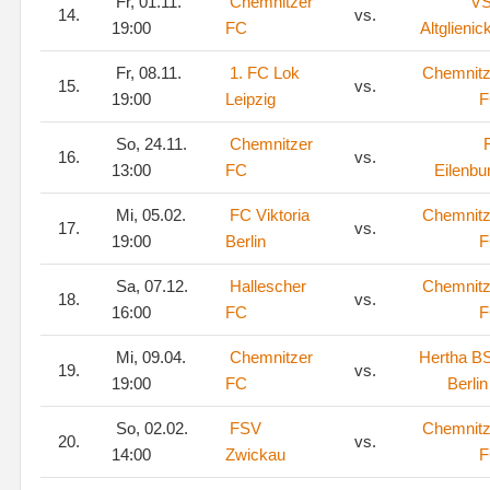
Fr, 01.11.
Chemnitzer
V
14.
vs.
19:00
FC
Altglienic
Fr, 08.11.
1. FC Lok
Chemnitz
15.
vs.
19:00
Leipzig
F
So, 24.11.
Chemnitzer
16.
vs.
13:00
FC
Eilenbu
Mi, 05.02.
FC Viktoria
Chemnitz
17.
vs.
19:00
Berlin
F
Sa, 07.12.
Hallescher
Chemnitz
18.
vs.
16:00
FC
F
Mi, 09.04.
Chemnitzer
Hertha B
19.
vs.
19:00
FC
Berlin 
So, 02.02.
FSV
Chemnitz
20.
vs.
14:00
Zwickau
F