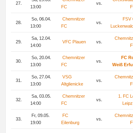
27.
vs.
13:00
FC
F
So, 06.04.
Chemnitzer
FSV 
28.
vs.
13:00
FC
Luckenwal
Sa, 12.04.
Chemnitz
29.
VFC Plauen
vs.
14:00
F
So, 20.04.
Chemnitzer
FC Ro
30.
vs.
13:00
FC
Weiß Erfu
So, 27.04.
VSG
Chemnitz
31.
vs.
13:00
Altglienicke
F
Sa, 03.05.
Chemnitzer
1. FC L
32.
vs.
14:00
FC
Leipz
Fr, 09.05.
FC
Chemnitz
33.
vs.
19:00
Eilenburg
F