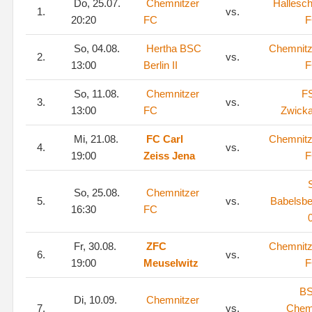
Do, 25.07.
Chemnitzer
Hallesch
1.
vs.
20:20
FC
F
So, 04.08.
Hertha BSC
Chemnitz
2.
vs.
13:00
Berlin II
F
So, 11.08.
Chemnitzer
F
3.
vs.
13:00
FC
Zwick
Mi, 21.08.
FC Carl
Chemnitz
4.
vs.
19:00
Zeiss Jena
F
So, 25.08.
Chemnitzer
5.
vs.
Babelsbe
16:30
FC
Fr, 30.08.
ZFC
Chemnitz
6.
vs.
19:00
Meuselwitz
F
B
Di, 10.09.
Chemnitzer
7.
vs.
Chem