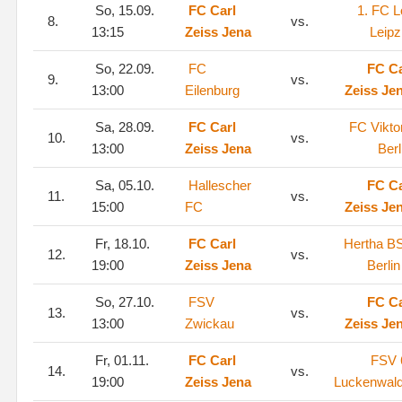
So, 15.09.
FC Carl
1. FC L
8.
vs.
13:15
Zeiss Jena
Leipz
So, 22.09.
FC
FC Ca
9.
vs.
13:00
Eilenburg
Zeiss Je
Sa, 28.09.
FC Carl
FC Vikto
10.
vs.
13:00
Zeiss Jena
Berl
Sa, 05.10.
Hallescher
FC Ca
11.
vs.
15:00
FC
Zeiss Je
Fr, 18.10.
FC Carl
Hertha B
12.
vs.
19:00
Zeiss Jena
Berlin 
So, 27.10.
FSV
FC Ca
13.
vs.
13:00
Zwickau
Zeiss Je
Fr, 01.11.
FC Carl
FSV 
14.
vs.
19:00
Zeiss Jena
Luckenwal