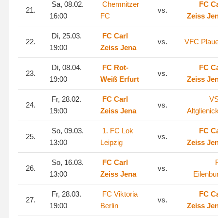
Sa, 08.02.
Chemnitzer
FC Ca
21.
vs.
16:00
FC
Zeiss Je
Di, 25.03.
FC Carl
22.
vs.
VFC Plau
19:00
Zeiss Jena
Di, 08.04.
FC Rot-
FC Ca
23.
vs.
19:00
Weiß Erfurt
Zeiss Je
Fr, 28.02.
FC Carl
V
24.
vs.
19:00
Zeiss Jena
Altglienic
So, 09.03.
1. FC Lok
FC Ca
25.
vs.
13:00
Leipzig
Zeiss Je
So, 16.03.
FC Carl
26.
vs.
13:00
Zeiss Jena
Eilenbu
Fr, 28.03.
FC Viktoria
FC Ca
27.
vs.
19:00
Berlin
Zeiss Je