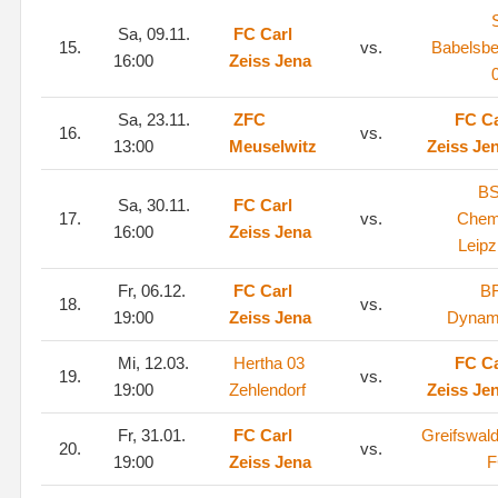
Sa, 09.11.
FC Carl
15.
vs.
Babelsbe
16:00
Zeiss Jena
Sa, 23.11.
ZFC
FC Ca
16.
vs.
13:00
Meuselwitz
Zeiss Je
B
Sa, 30.11.
FC Carl
17.
vs.
Chem
16:00
Zeiss Jena
Leipz
Fr, 06.12.
FC Carl
B
18.
vs.
19:00
Zeiss Jena
Dyna
Mi, 12.03.
Hertha 03
FC Ca
19.
vs.
19:00
Zehlendorf
Zeiss Je
Fr, 31.01.
FC Carl
Greifswal
20.
vs.
19:00
Zeiss Jena
F