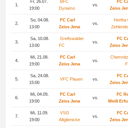
Fr, 26.07.
BFC
FC Ca
1.
vs.
19:00
Dynamo
Zeiss Je
So, 04.08.
FC Carl
Hertha 
2.
vs.
13:00
Zeiss Jena
Zehlendo
Sa, 10.08.
Greifswalder
FC Ca
3.
vs.
13:00
FC
Zeiss Je
Mi, 21.08.
FC Carl
Chemnitz
4.
vs.
19:00
Zeiss Jena
F
Sa, 24.08.
FC Ca
5.
VFC Plauen
vs.
15:00
Zeiss Je
Mi, 04.09.
FC Carl
FC Ro
6.
vs.
19:00
Zeiss Jena
Weiß Erfu
Mi, 11.09.
VSG
FC Ca
7.
vs.
19:00
Altglienicke
Zeiss Je