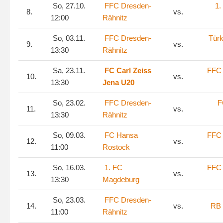
So, 27.10.
FFC Dresden-
1.
8.
vs.
12:00
Rähnitz
So, 03.11.
FFC Dresden-
Tür
9.
vs.
13:30
Rähnitz
Sa, 23.11.
FC Carl Zeiss
FFC 
10.
vs.
13:30
Jena U20
So, 23.02.
FFC Dresden-
F
11.
vs.
13:30
Rähnitz
So, 09.03.
FC Hansa
FFC 
12.
vs.
11:00
Rostock
So, 16.03.
1. FC
FFC 
13.
vs.
13:30
Magdeburg
So, 23.03.
FFC Dresden-
14.
vs.
RB 
11:00
Rähnitz