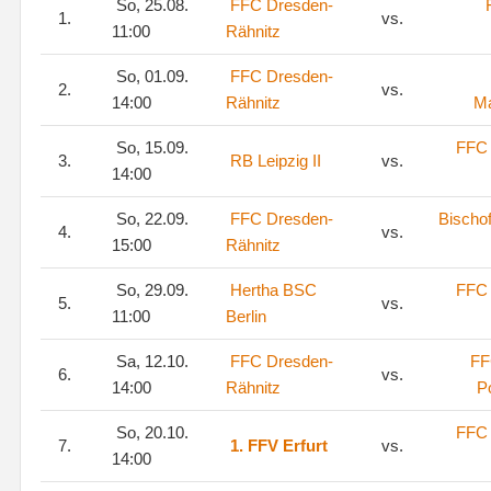
So, 25.08.
FFC Dresden-
1.
vs.
11:00
Rähnitz
So, 01.09.
FFC Dresden-
2.
vs.
14:00
Rähnitz
M
So, 15.09.
FFC 
3.
RB Leipzig II
vs.
14:00
So, 22.09.
FFC Dresden-
Bischo
4.
vs.
15:00
Rähnitz
So, 29.09.
Hertha BSC
FFC 
5.
vs.
11:00
Berlin
Sa, 12.10.
FFC Dresden-
FF
6.
vs.
14:00
Rähnitz
P
So, 20.10.
FFC 
7.
1. FFV Erfurt
vs.
14:00