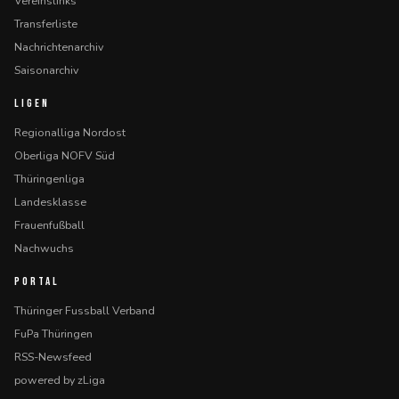
Vereinslinks
Transferliste
Nachrichtenarchiv
Saisonarchiv
LIGEN
Regionalliga Nordost
Oberliga NOFV Süd
Thüringenliga
Landesklasse
Frauenfußball
Nachwuchs
PORTAL
Thüringer Fussball Verband
FuPa Thüringen
RSS-Newsfeed
powered by zLiga