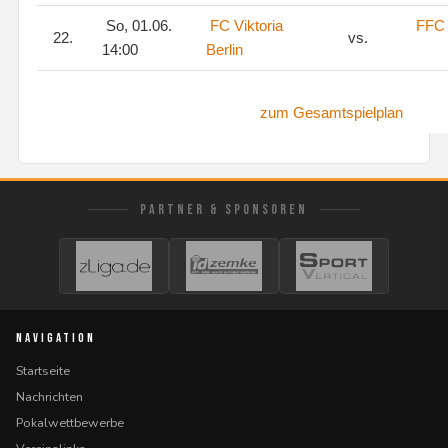
So, 01.06.
FC Viktoria
FFC 
22.
vs.
14:00
Berlin
zum Gesamtspielplan
PARTNER & SPONSOREN
NAVIGATION
Startseite
Nachrichten
Pokalwettbewerbe