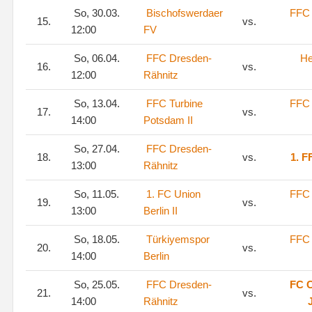
So, 30.03.
Bischofswerdaer
FFC 
15.
vs.
12:00
FV
So, 06.04.
FFC Dresden-
He
16.
vs.
12:00
Rähnitz
So, 13.04.
FFC Turbine
FFC 
17.
vs.
14:00
Potsdam II
So, 27.04.
FFC Dresden-
18.
vs.
1. F
13:00
Rähnitz
So, 11.05.
1. FC Union
FFC 
19.
vs.
13:00
Berlin II
So, 18.05.
Türkiyemspor
FFC 
20.
vs.
14:00
Berlin
So, 25.05.
FFC Dresden-
FC C
21.
vs.
14:00
Rähnitz