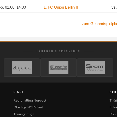
o, 01.06. 14:00
1. FC Union Berlin II
vs
zum Gesamtspielpla
PARTNER & SPONSOREN
LIGEN
POR
Regionalliga Nordost
Thür
Oberliga NOFV Süd
FuPa
Thüringenliga
RSS