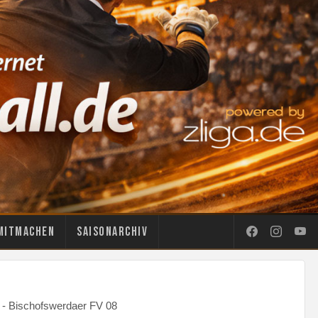
Mitmachen
Saisonarchiv
 - Bischofswerdaer FV 08