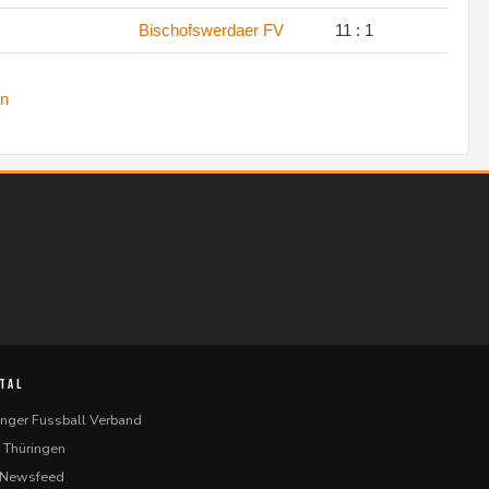
.
Bischofswerdaer FV
11 : 1
n
TAL
inger Fussball Verband
 Thüringen
-Newsfeed