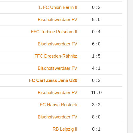
.
1. FC Union Berlin II
0 : 2
.
Bischofswerdaer FV
5 : 0
.
FFC Turbine Potsdam II
0 : 4
.
Bischofswerdaer FV
6 : 0
.
FFC Dresden-Rähnitz
1 : 5
.
Bischofswerdaer FV
4 : 1
.
FC Carl Zeiss Jena U20
0 : 3
.
Bischofswerdaer FV
11 : 0
.
FC Hansa Rostock
3 : 2
.
Bischofswerdaer FV
8 : 0
.
RB Leipzig II
0 : 1