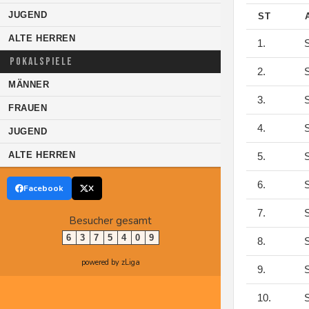
JUGEND
ST
ALTE HERREN
1.
S
POKALSPIELE
2.
S
MÄNNER
3.
S
FRAUEN
4.
S
JUGEND
ALTE HERREN
5.
S
6.
S
Facebook
X
7.
S
Besucher gesamt
6
3
7
5
4
0
9
8.
S
powered by zLiga
9.
S
10.
S