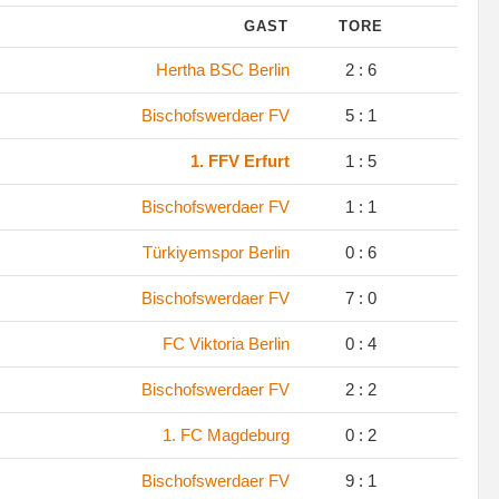
GAST
TORE
.
Hertha BSC Berlin
2 : 6
.
Bischofswerdaer FV
5 : 1
.
1. FFV Erfurt
1 : 5
.
Bischofswerdaer FV
1 : 1
.
Türkiyemspor Berlin
0 : 6
.
Bischofswerdaer FV
7 : 0
.
FC Viktoria Berlin
0 : 4
.
Bischofswerdaer FV
2 : 2
.
1. FC Magdeburg
0 : 2
.
Bischofswerdaer FV
9 : 1