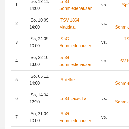
So, 12.11.
SpG
1.
vs.
Sp
14:00
Schmiedehausen
So, 10.09.
TSV 1864
2.
vs.
14:00
Magdala
Schmi
So, 24.09.
SpG
TS
3.
vs.
13:00
Schmiedehausen
So, 22.10.
SpG
4.
vs.
SV H
13:00
Schmiedehausen
So, 05.11.
5.
Spielfrei
14:00
Schmi
So, 14.04.
6.
SpG Lauscha
vs.
12:30
Schmi
So, 21.04.
SpG
7.
vs.
13:00
Schmiedehausen