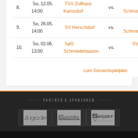
So, 12.05.
TSV Zollhaus
8.
vs.
14:00
Kamsdorf
Schmi
So, 26.05.
9.
SV Herschdorf
vs.
14:00
Schmi
So, 02.06.
SpG
SV
10.
vs.
13:00
Schmiedehausen
zum Gesamtspielplan
PARTNER & SPONSOREN