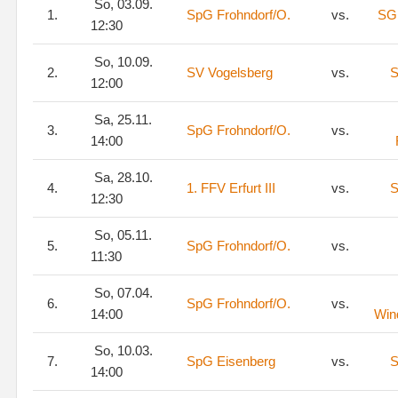
So, 03.09.
1.
SpG Frohndorf/O.
vs.
SG
12:30
So, 10.09.
2.
SV Vogelsberg
vs.
S
12:00
Sa, 25.11.
3.
SpG Frohndorf/O.
vs.
14:00
Sa, 28.10.
4.
1. FFV Erfurt III
vs.
S
12:30
So, 05.11.
5.
SpG Frohndorf/O.
vs.
11:30
So, 07.04.
6.
SpG Frohndorf/O.
vs.
14:00
Win
So, 10.03.
7.
SpG Eisenberg
vs.
S
14:00