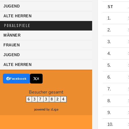
JUGEND
ST
ALTE HERREN
1.
POKALSPIELE
2.
MÄNNER
3.
FRAUEN
4.
JUGEND
ALTE HERREN
5.
6.
Facebook
X
7.
Besucher gesamt
6
3
7
3
8
2
4
8.
powered by zLiga
9.
10.