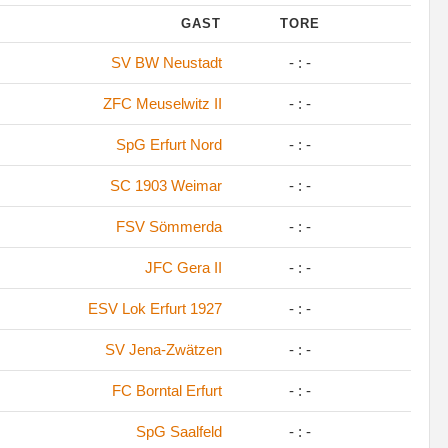
GAST
TORE
SV BW Neustadt
- : -
ZFC Meuselwitz II
- : -
SpG Erfurt Nord
- : -
SC 1903 Weimar
- : -
FSV Sömmerda
- : -
JFC Gera II
- : -
ESV Lok Erfurt 1927
- : -
SV Jena-Zwätzen
- : -
FC Borntal Erfurt
- : -
SpG Saalfeld
- : -