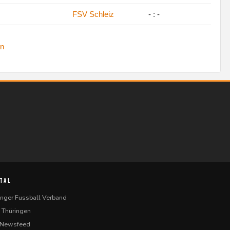
FSV Schleiz
- : -
n
TAL
inger Fussball Verband
 Thüringen
-Newsfeed