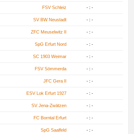
FSV Schleiz
- : -
SV BW Neustadt
- : -
ZFC Meuselwitz II
- : -
SpG Erfurt Nord
- : -
SC 1903 Weimar
- : -
FSV Sömmerda
- : -
JFC Gera II
- : -
ESV Lok Erfurt 1927
- : -
SV Jena-Zwätzen
- : -
FC Borntal Erfurt
- : -
SpG Saalfeld
- : -