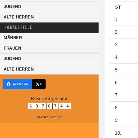
JUGEND
ST
ALTE HERREN
1.
POKALSPIELE
2.
MÄNNER
3.
FRAUEN
4.
JUGEND
ALTE HERREN
5.
6.
Facebook
X
7.
Besucher gesamt
6
3
7
6
7
4
4
8.
powered by zLiga
9.
10.